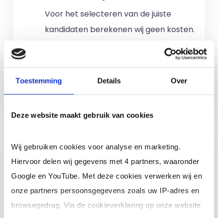
Voor het selecteren van de juiste
kandidaten berekenen wij geen kosten.
No match? No pay!
Kosten worden
alleen gemaakt als een professional
voor u aan de slag gaat.
Toestemming
Details
Over
Meer informatie
Deze website maakt gebruik van cookies
Ik ben een interim,
Wij gebruiken cookies voor analyse en marketing.
freelance of ZZP
Hiervoor delen wij gegevens met 4 partners, waaronder
professional (of ik wil in
Google en YouTube. Met deze cookies verwerken wij en
loondienst)
onze partners persoonsgegevens zoals uw IP-adres en
browsegedrag. Via de cookieverklaring op onze website
Je schrijft je in door jouw cv te