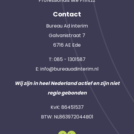
Professionals like Frintzz
Contact
Bureau Ad interim
Galvanistraat 7
6716 AE Ede
T:
085 - 1301587
E:
info@bureauadinterim.nl
Wij zijn in heel Nederland actief en zijn niet
regio gebonden
KvK: 86451537
BTW: NL863972044B01