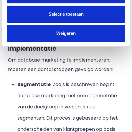
het leveren van persoonsgerichte marketing in
Selectie toestaan
plaats van een algemeen aanbod voor de gehele
doelgroep.
Weigeren
3. Database marketing
implementatie
Om database marketing te implementeren,
moeten een aantal stappen gevolgd worden:
Segmentatie
. Zoals is beschreven begint
database marketing met een segmentatie
van de doelgroep in verschillende
segmenten. Dit proces is gebaseerd op het
onderscheiden van klantgroepen op basis