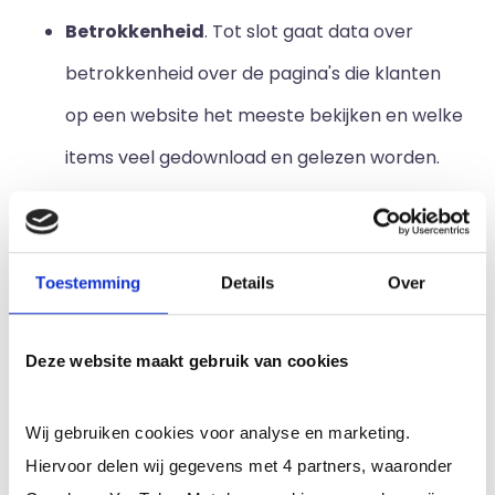
Betrokkenheid
. Tot slot gaat data over
betrokkenheid over de pagina's die klanten
op een website het meeste bekijken en welke
items veel gedownload en gelezen worden.
2. Belang van database marketing
Database marketing, en dus database
Toestemming
Details
Over
marketeers, zijn in de gedigitaliseerde wereld van
tegenwoordig onmisbaar voor bedrijven. Door dit
proces kan de juiste boodschap naar een klant
Deze website maakt gebruik van cookies
op het juiste moment gestuurd worden. Hierdoor
wordt tevens meer en beter inzicht verkregen in
Wij gebruiken cookies voor analyse en marketing.
de behoeften van klanten, waardoor marketing
Hiervoor delen wij gegevens met 4 partners, waaronder