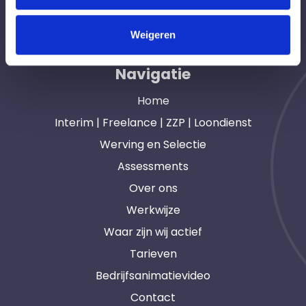
opdrachtgevers en interim, freelance en ZZP
professionals in heel Nederland. Ook loondienst.
Weigeren
Navigatie
Home
Interim | Freelance | ZZP | Loondienst
Werving en Selectie
Assessments
Over ons
Werkwijze
Waar zijn wij actief
Tarieven
Bedrijfsanimatievideo
Contact