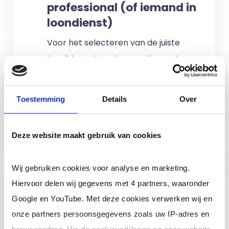
professional (of iemand in
loondienst)
Voor het selecteren van de juiste
kandidaten berekenen wij geen kosten.
No match? No pay!
Kosten worden
alleen gemaakt als een professional
Toestemming
Details
Over
voor u aan de slag gaat.
Meer informatie
Deze website maakt gebruik van cookies
Wij gebruiken cookies voor analyse en marketing.
Ik ben een interim,
Hiervoor delen wij gegevens met 4 partners, waaronder
freelance of ZZP
Google en YouTube. Met deze cookies verwerken wij en
professional (of ik wil in
onze partners persoonsgegevens zoals uw IP-adres en
loondienst)