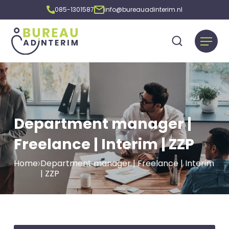
085-1301587
info@bureauadinterim.nl
Department manager |
Freelance | Interim | ZZP
Home
Department manager | Freelance | Interim
| ZZP