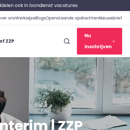
iddelen ook in loondienst vacatures.
ver ons
Werkwijze
Blogs
Openstaande opdrachten
Nieuwsbrief
Nu
of ZZP
inschrijven
nterim | ZZP