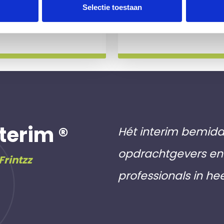
 slag gaat.
aan inschri
Selectie toestaan
Meer info
terim ®
Hét interim bemidd
opdrachtgevers en 
Frintzz
professionals in he