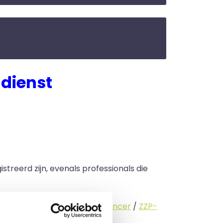
dienst
streerd zijn, evenals professionals die
standige (
interimmer
/
freelancer
/
ZZP-