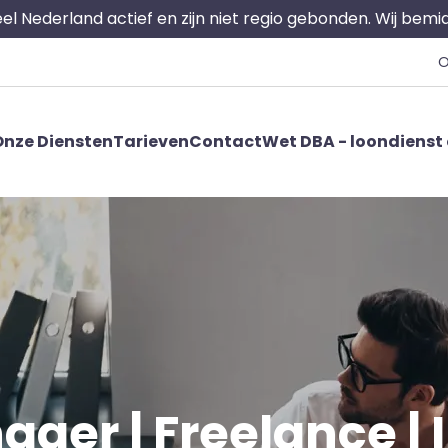
 heel Nederland actief en zijn niet regio gebonden. Wij bem
O
nze Diensten
Tarieven
Contact
Wet DBA - loondienst 
ger | Freelance | I