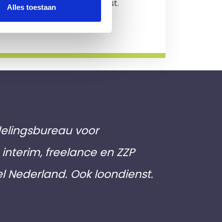
jving en je zit nergens aan vast.
Alles toestaan
rmatie
elingsbureau voor
interim, freelance en ZZP
el Nederland. Ook loondienst.