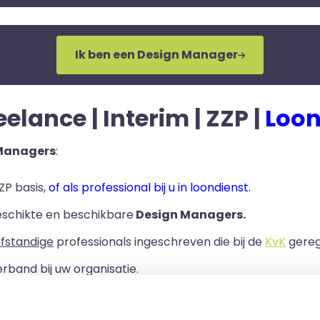
Ik ben een Design Manager
elance | Interim | ZZP |
Loon
 Managers
:
ZP basis,
of als professional bij u in loondienst.
eschikte en beschikbare
Design Managers.
lfstandige
professionals ingeschreven die bij de
KvK
geregi
rband bij uw organisatie.
ls er een Overeenkomst van Opdracht tussen u en de zelf