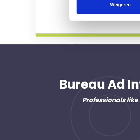
professional voor u aan de
Weigeren
Meer informatie
Bureau Ad In
Professionals like