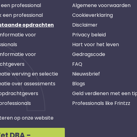
 een professional
Algemene voorwaarden
k een professional
Cookieverklaring
staande opdrachten
Disclaimer
informatie voor
Privacy beleid
sionals
Hart voor het leven
informatie voor
Gedragscode
chtgevers
FAQ
atie werving en selectie
Nieuwsbrief
matie over assessments
Blogs
 opdrachtgevers
Geld verdienen met een ti
professionals
Professionals like Frintzz
teren op onze website
et DBA -