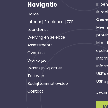
Navigatie
Ik ben
Ik zoe
Home
Open
Interim | Freelance | ZZP |
Meer 
Loondienst
profes
Werving en Selectie
Meer 
Assessments
opdra
Over ons
Inform
Werkwijze
Infor
Waar zijn wij actief
USP's
Tarieven
USP's 
Bedrijfsanimatievideo
Contact
Adver
W