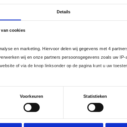
professional bij u in loondienst gaat.
ger dan het landelijke gemiddelde van ruim 20%
, zodat uw
Details
 van cookies
rofessionals in loondienst uit uw regio.
analyse en marketing. Hiervoor delen wij gegevens met 4 partne
erwerken wij en onze partners persoonsgegevens zoals uw IP-
 website of via de knop linksonder op de pagina kunt u uw toes
im, freelance
Ik ben 
nal (of iemand
of ZZP 
loondi
edige lijst met partners en doeleinden.
Voorkeuren
Statistieken
 juiste kandidaten
Je schrijft
n.
No match? No pay!
krijgt binn
aakt als een
werkdagen)