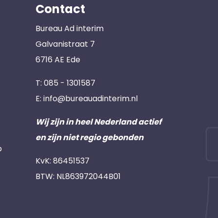
Contact
Bureau Ad interim
Galvanistraat 7
6716 AE Ede
T:
085 - 1301587
E:
info@bureauadinterim.nl
Wij zijn in heel Nederland actief
en zijn niet regio gebonden
p
KvK: 86451537
BTW: NL863972044B01