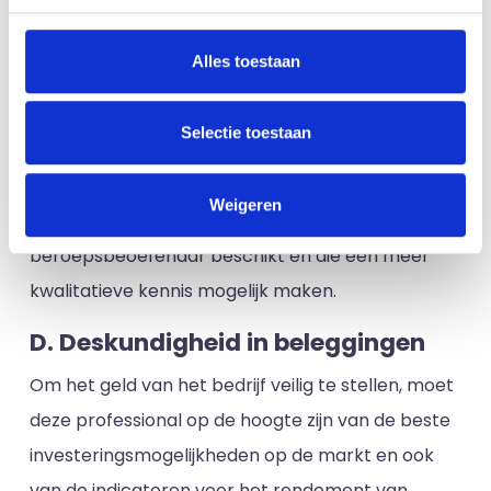
C. Kennis van alle gebieden
De Directeur Financiën moet de persoon zijn die
Alles toestaan
alles weet over alle afdelingen van een bedrijf,
alsof hij een soort adviseur is die de juiste
Selectie toestaan
informatie verstrekt aan degenen die deze nodig
hebben. Data-analyse, big data en ERP's zijn
Weigeren
werkinstrumenten waarover deze
beroepsbeoefenaar beschikt en die een meer
kwalitatieve kennis mogelijk maken.
D. Deskundigheid in beleggingen
Om het geld van het bedrijf veilig te stellen, moet
deze professional op de hoogte zijn van de beste
investeringsmogelijkheden op de markt en ook
van de indicatoren voor het rendement van