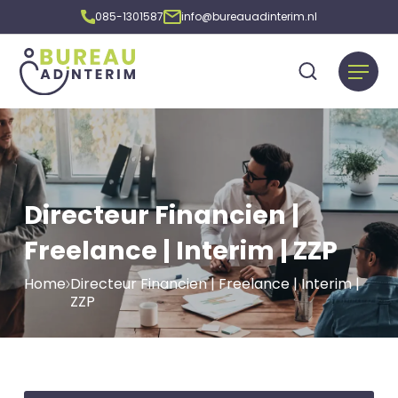
085-1301587
info@bureauadinterim.nl
Directeur Financien |
Freelance | Interim | ZZP
Home
Directeur Financien | Freelance | Interim |
ZZP