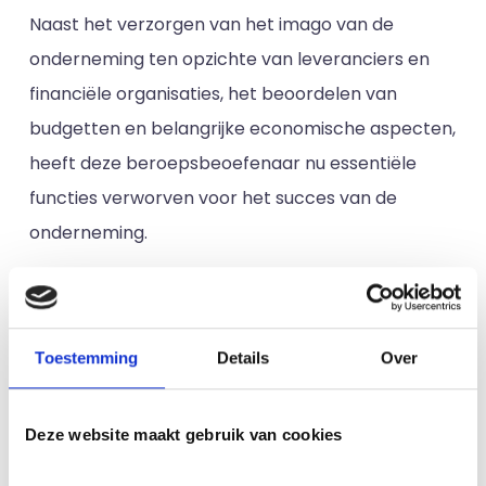
Naast het verzorgen van het imago van de
onderneming ten opzichte van leveranciers en
financiële organisaties, het beoordelen van
budgetten en belangrijke economische aspecten,
heeft deze beroepsbeoefenaar nu essentiële
functies verworven voor het succes van de
onderneming.
4. De verantwoordelijkheden
van de Directeur Financiën
anno 2022
Toestemming
Details
Over
A. Bedrijfsvisie
Deze website maakt gebruik van cookies
Terwijl zijn team zich bezighoudt met de cijfers en
de financiële indicatoren, moet de Directeur