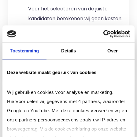
Voor het selecteren van de juiste
kandidaten berekenen wij geen kosten.
No match? No pay!
Kosten worden
alleen gemaakt als een professional
voor u aan de slag gaat.
Toestemming
Details
Over
Meer informatie
Deze website maakt gebruik van cookies
Ik ben een interim,
Wij gebruiken cookies voor analyse en marketing.
freelance of ZZP
Hiervoor delen wij gegevens met 4 partners, waaronder
professional (of ik wil in
Google en YouTube. Met deze cookies verwerken wij en
loondienst)
onze partners persoonsgegevens zoals uw IP-adres en
browsegedrag. Via de cookieverklaring op onze website
Je schrijft je in door jouw cv te