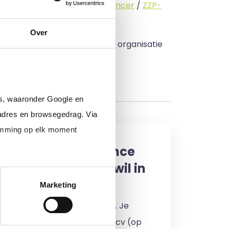
standige (
interimmer
/
freelancer
/
ZZP-
Over
 budget zo veel mogelijk in uw organisatie
rs, waaronder Google en
adres en browsegedrag. Via
temming op elk moment
een interim, freelance
professional (of ik wil in
enst)
Marketing
 je in door jouw cv te uploaden. Je
en 24 uur een reactie op jouw cv (op