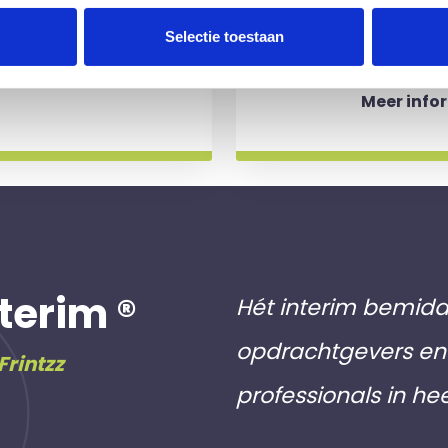
aakt als een
werkdagen)
Selectie toestaan
 slag gaat.
aan inschri
Meer info
terim ®
Hét interim bemidd
opdrachtgevers en 
Frintzz
professionals in he