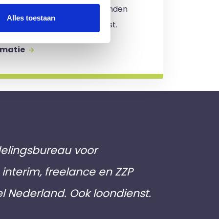
. Er zijn
geen kosten
verbonden
Alles toestaan
jving en je zit nergens aan vast.
rmatie
elingsbureau voor
interim, freelance en ZZP
el Nederland. Ook loondienst.