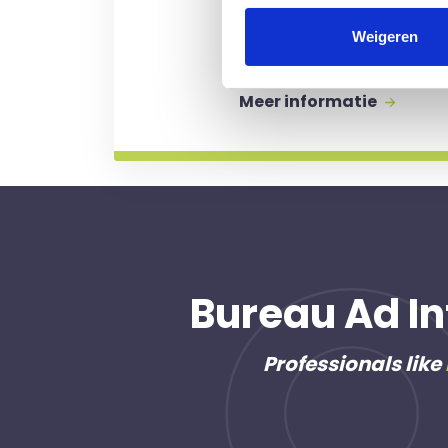
Kosten worden alleen gem
Weigeren
professional voor u aan de
Meer informatie
Bureau Ad In
Professionals like