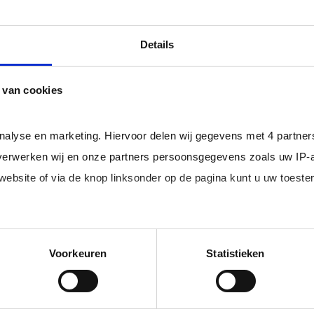
ls er een Overeenkomst van Opdracht tussen u en de zelf
professional bij u in loondienst gaat.
Details
ger dan het landelijke gemiddelde van ruim 20%
, zodat uw
 van cookies
rofessionals in loondienst uit uw regio.
analyse en marketing. Hiervoor delen wij gegevens met 4 partne
erwerken wij en onze partners persoonsgegevens zoals uw IP-
 website of via de knop linksonder op de pagina kunt u uw toes
im, freelance
Ik ben 
nal (of iemand
of ZZP 
edige lijst met partners en doeleinden.
loondi
Voorkeuren
Statistieken
 juiste kandidaten
Je schrijft
n.
No match? No pay!
krijgt binn