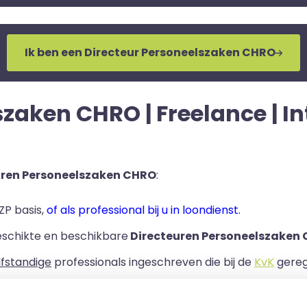
Ik ben een Directeur Personeelszaken CHRO
zaken CHRO | Freelance | In
uren Personeelszaken CHRO
:
ZP basis,
of als professional bij u in loondienst.
eschikte en beschikbare
Directeuren Personeelszaken 
lfstandige
professionals ingeschreven die bij de
KvK
geregi
rband bij uw organisatie.