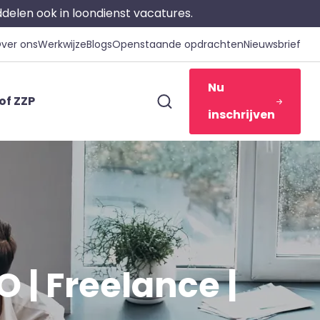
iddelen ook in loondienst vacatures.
ver ons
Werkwijze
Blogs
Openstaande opdrachten
Nieuwsbrief
Nu
of ZZP
inschrijven
 | Freelance |