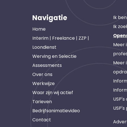
Navigatie
Ik ben
Ik zoe
Home
Open
Interim | Freelance | ZZP |
Meer 
Loondienst
profes
Werving en Selectie
Meer 
Assessments
opdra
Over ons
Inform
Werkwijze
Infor
Waar zijn wij actief
USP's
Tarieven
USP's 
Bedrijfsanimatievideo
Contact
Adver