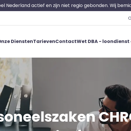
 heel Nederland actief en zijn niet regio gebonden. Wij bem
O
nze Diensten
Tarieven
Contact
Wet DBA - loondienst 
soneelszaken CHRO