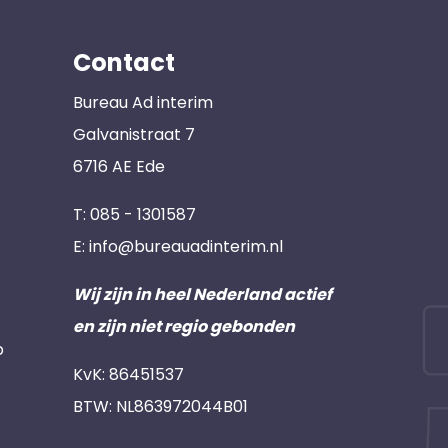
Contact
Bureau Ad interim
Galvanistraat 7
6716 AE Ede
T:
085 - 1301587
E:
info@bureauadinterim.nl
Wij zijn in heel Nederland actief
en zijn niet regio gebonden
p
KvK: 86451537
BTW: NL863972044B01