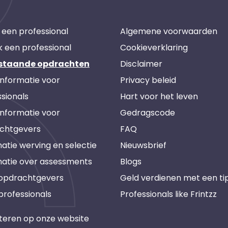
 een professional
Algemene voorwaarden
k een professional
Cookieverklaring
staande opdrachten
Disclaimer
informatie voor
Privacy beleid
sionals
Hart voor het leven
informatie voor
Gedragscode
chtgevers
FAQ
atie werving en selectie
Nieuwsbrief
matie over assessments
Blogs
 opdrachtgevers
Geld verdienen met een ti
professionals
Professionals like Frintzz
teren op onze website