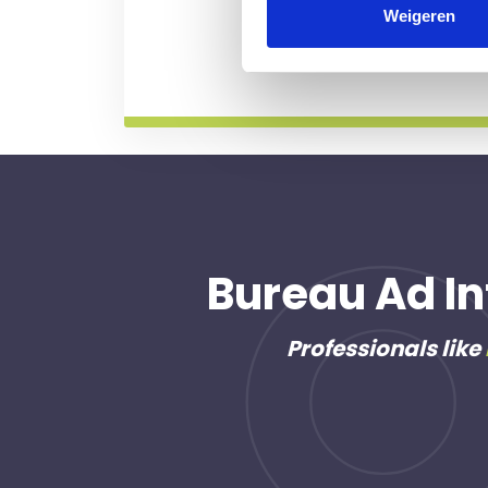
professional voor u aan de
Weigeren
Meer informatie
Bureau Ad In
Professionals like