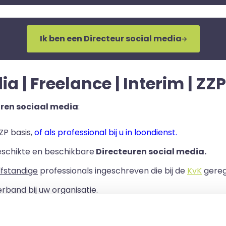
Ik ben een Directeur social media
a | Freelance | Interim | ZZP
uren sociaal media
:
ZP basis,
of als professional bij u in loondienst.
eschikte en beschikbare
Directeuren social media.
lfstandige
professionals ingeschreven die bij de
KvK
geregi
rband bij uw organisatie.
ls er een Overeenkomst van Opdracht tussen u en de zelf