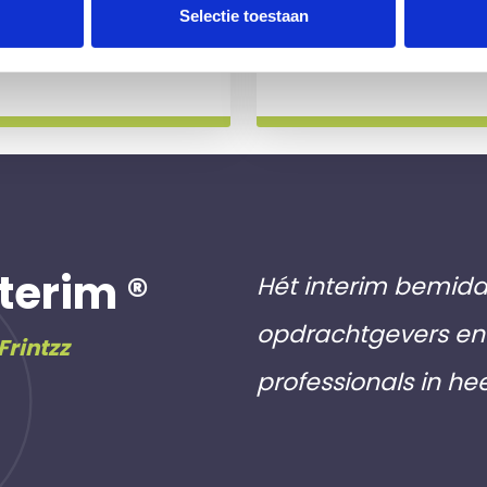
 slag gaat.
aan inschri
Selectie toestaan
Meer info
terim ®
Hét interim bemidd
opdrachtgevers en 
Frintzz
professionals in he