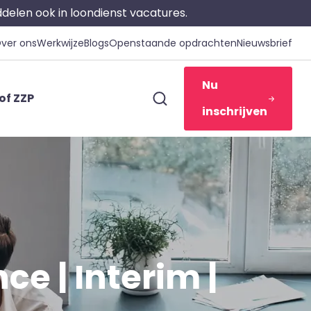
iddelen ook in loondienst vacatures.
ver ons
Werkwijze
Blogs
Openstaande opdrachten
Nieuwsbrief
Nu
of ZZP
inschrijven
ce | Interim |