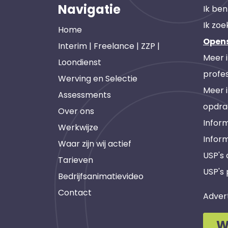
Navigatie
Ik ben
Ik zoe
Home
Open
Interim | Freelance | ZZP |
Meer 
Loondienst
profes
Werving en Selectie
Meer 
Assessments
opdra
Over ons
Inform
Werkwijze
Infor
Waar zijn wij actief
USP's
Tarieven
USP's 
Bedrijfsanimatievideo
Contact
Adver
W