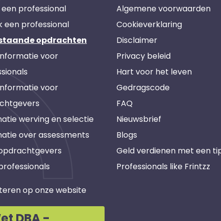
 een professional
Algemene voorwaarden
k een professional
Cookieverklaring
staande opdrachten
Disclaimer
informatie voor
Privacy beleid
sionals
Hart voor het leven
informatie voor
Gedragscode
chtgevers
FAQ
atie werving en selectie
Nieuwsbrief
matie over assessments
Blogs
 opdrachtgevers
Geld verdienen met een ti
professionals
Professionals like Frintzz
teren op onze website
et DBA -