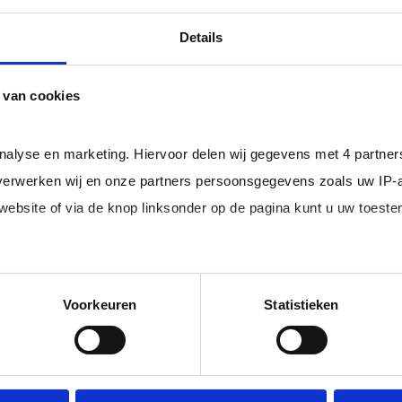
professional bij u in loondienst gaat.
ger dan het landelijke gemiddelde van ruim 20%
, zodat uw
Details
 van cookies
rofessionals in loondienst uit uw regio.
analyse en marketing. Hiervoor delen wij gegevens met 4 partne
erwerken wij en onze partners persoonsgegevens zoals uw IP-
 website of via de knop linksonder op de pagina kunt u uw toes
im, freelance
Ik ben 
nal (of iemand
of ZZP 
loondi
edige lijst met partners en doeleinden.
Voorkeuren
Statistieken
 juiste kandidaten
Je schrijft
n.
No match? No pay!
krijgt binn
aakt als een
werkdagen)