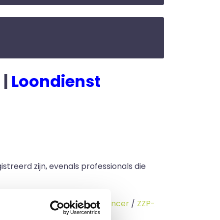
 |
Loondienst
streerd zijn, evenals professionals die
standige (
interimmer
/
freelancer
/
ZZP-