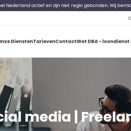
 heel Nederland actief en zijn niet regio gebonden. Wij bem
O
nze Diensten
Tarieven
Contact
Wet DBA - loondienst 
ial media | Freelan