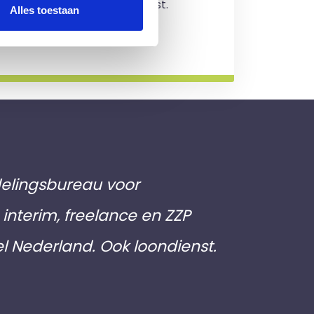
jving en je zit nergens aan vast.
Alles toestaan
rmatie
elingsbureau voor
interim, freelance en ZZP
el Nederland. Ook loondienst.