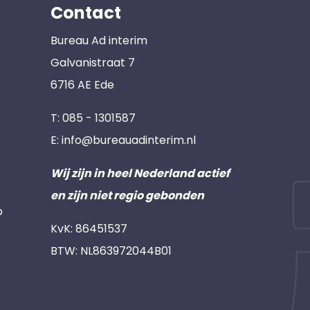
Contact
Bureau Ad interim
Galvanistraat 7
6716 AE Ede
T:
085 - 1301587
E:
info@bureauadinterim.nl
Wij zijn in heel Nederland actief
en zijn niet regio gebonden
p
KvK: 86451537
BTW: NL863972044B01