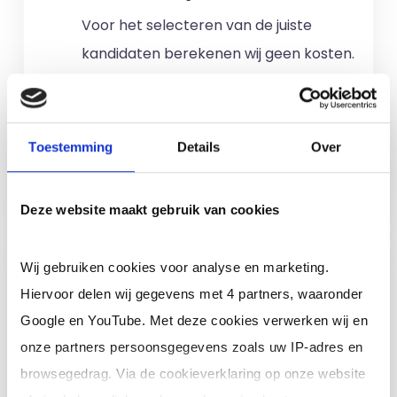
Voor het selecteren van de juiste
kandidaten berekenen wij geen kosten.
No match? No pay!
Kosten worden
alleen gemaakt als een professional
voor u aan de slag gaat.
Toestemming
Details
Over
Meer informatie
Deze website maakt gebruik van cookies
Ik ben een interim,
Wij gebruiken cookies voor analyse en marketing.
freelance of ZZP
Hiervoor delen wij gegevens met 4 partners, waaronder
professional (of ik wil in
Google en YouTube. Met deze cookies verwerken wij en
loondienst)
onze partners persoonsgegevens zoals uw IP-adres en
browsegedrag. Via de cookieverklaring op onze website
Je schrijft je in door jouw cv te