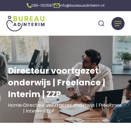
085-1301587
info@bureauadinterim.nl
Directeur voortgezet
onderwijs | Freelance |
Interim | ZZP
Home
Directeur voortgezet onderwijs | Freelance
| Interim | ZZP