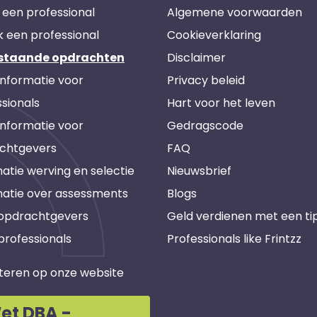
 een professional
Algemene voorwaarden
k een professional
Cookieverklaring
staande opdrachten
Disclaimer
informatie voor
Privacy beleid
sionals
Hart voor het leven
informatie voor
Gedragscode
chtgevers
FAQ
atie werving en selectie
Nieuwsbrief
matie over assessments
Blogs
 opdrachtgevers
Geld verdienen met een ti
professionals
Professionals like Frintzz
teren op onze website
et DBA -