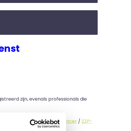
enst
streerd zijn, evenals professionals die
standige (
interimmer
/
freelancer
/
ZZP-