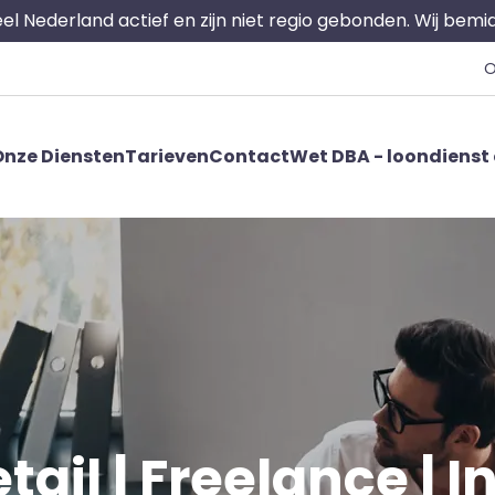
 heel Nederland actief en zijn niet regio gebonden. Wij bem
O
nze Diensten
Tarieven
Contact
Wet DBA - loondienst 
tail | Freelance | I