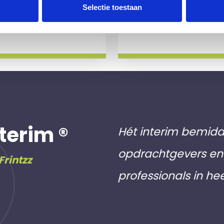
 slag gaat.
aan inschri
Selectie toestaan
Meer info
terim ®
Hét interim bemidd
opdrachtgevers en 
Frintzz
professionals in he