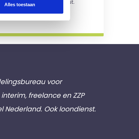
jving en je zit nergens aan vast.
Alles toestaan
rmatie
elingsbureau voor
interim, freelance en ZZP
el Nederland. Ook loondienst.