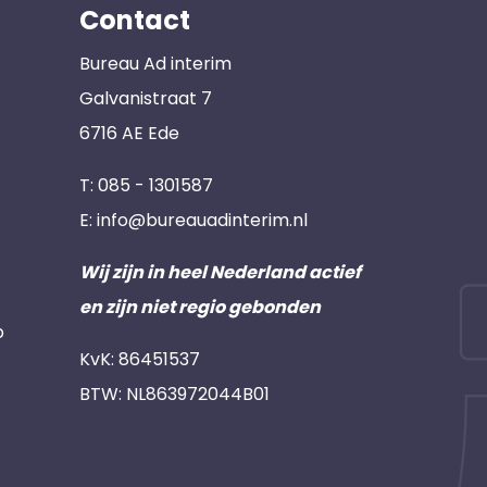
Contact
Bureau Ad interim
Galvanistraat 7
6716 AE Ede
T:
085 - 1301587
E:
info@bureauadinterim.nl
Wij zijn in heel Nederland actief
en zijn niet regio gebonden
p
KvK: 86451537
BTW: NL863972044B01