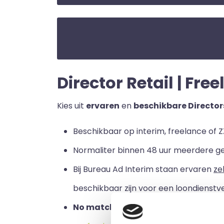
Director Retail | Free
Kies uit
ervaren
en
beschikbare Director
Beschikbaar op interim, freelance of Z
Normaliter binnen 48 uur meerdere g
Bij Bureau Ad Interim staan ervaren
ze
beschikbaar zijn voor een loondienstve
No match no pay:
u betaalt alleen a