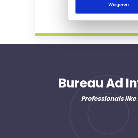
professional voor u aan de
Weigeren
Meer informatie
Bureau Ad In
Professionals like