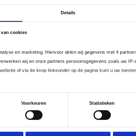
professional bij u in loondienst gaat.
ger dan het landelijke gemiddelde van ruim 20%
, zodat uw
Details
 van cookies
rofessionals in loondienst uit uw regio.
analyse en marketing. Hiervoor delen wij gegevens met 4 partne
erwerken wij en onze partners persoonsgegevens zoals uw IP-
 website of via de knop linksonder op de pagina kunt u uw toes
im, freelance
Ik ben 
nal (of iemand
of ZZP 
loondi
edige lijst met partners en doeleinden.
Voorkeuren
Statistieken
 juiste kandidaten
Je schrijft
n.
No match? No pay!
krijgt binn
aakt als een
werkdagen)