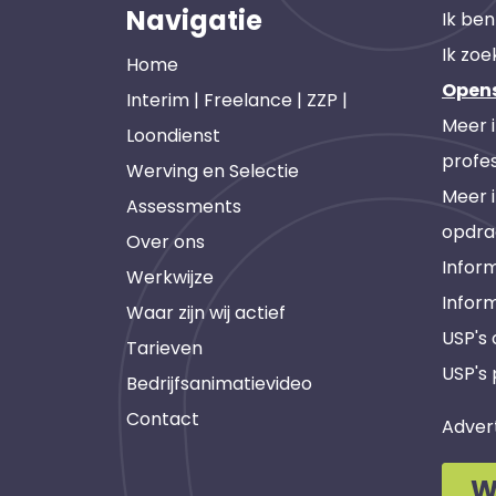
Navigatie
Ik ben
Ik zoe
Home
Open
Interim | Freelance | ZZP |
Meer 
Loondienst
profes
Werving en Selectie
Meer 
Assessments
opdra
Over ons
Inform
Werkwijze
Infor
Waar zijn wij actief
USP's
Tarieven
USP's 
Bedrijfsanimatievideo
Contact
Adver
W