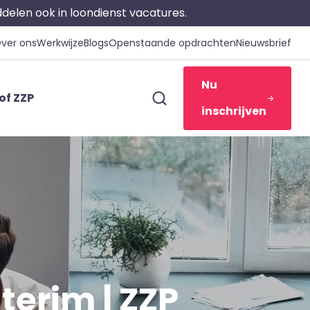
iddelen ook in loondienst vacatures.
ver ons
Werkwijze
Blogs
Openstaande opdrachten
Nieuwsbrief
Nu
of ZZP
inschrijven
nterim | ZZP