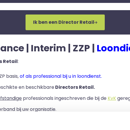
Ik ben een Director Retail
lance | Interim | ZZP |
Loondi
s Retail
:
ZP basis,
of als professional bij u in loondienst.
eschikte en beschikbare
Directors Retail.
lfstandige
professionals ingeschreven die bij de
KvK
geregi
rband bij uw organisatie.
ls er een Overeenkomst van Opdracht tussen u en de zelf