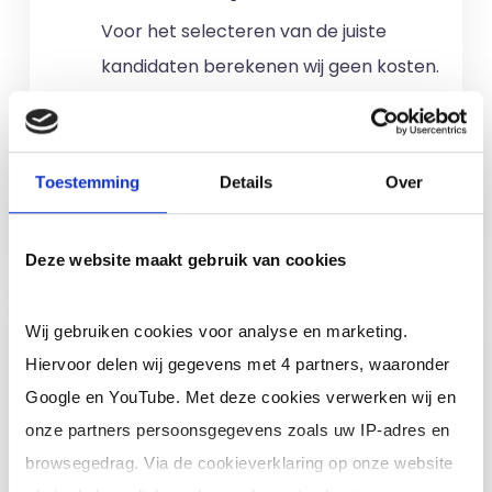
Voor het selecteren van de juiste
kandidaten berekenen wij geen kosten.
No match? No pay!
Kosten worden
alleen gemaakt als een professional
voor u aan de slag gaat.
Toestemming
Details
Over
Meer informatie
Deze website maakt gebruik van cookies
Ik ben een interim,
Wij gebruiken cookies voor analyse en marketing.
freelance of ZZP
Hiervoor delen wij gegevens met 4 partners, waaronder
professional (of ik wil in
Google en YouTube. Met deze cookies verwerken wij en
loondienst)
onze partners persoonsgegevens zoals uw IP-adres en
browsegedrag. Via de cookieverklaring op onze website
Je schrijft je in door jouw cv te