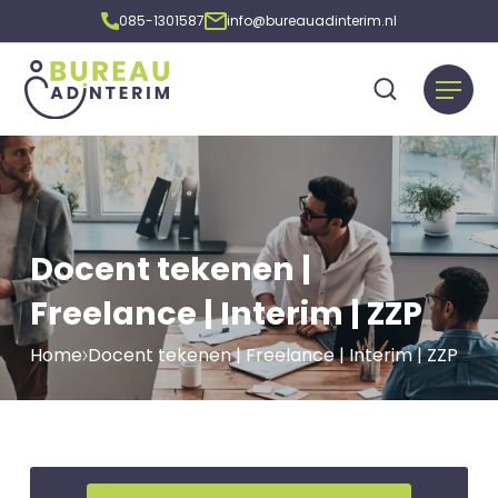
085-1301587
info@bureauadinterim.nl
Docent tekenen |
Freelance | Interim | ZZP
Home
Docent tekenen | Freelance | Interim | ZZP