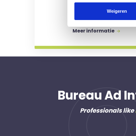
Kosten worden alleen gem
Weigeren
professional voor u aan de
Meer informatie
Bureau Ad In
Professionals like