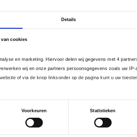
ls er een Overeenkomst van Opdracht tussen u en de zelf
professional bij u in loondienst gaat.
Details
ger dan het landelijke gemiddelde van ruim 20%
, zodat uw
 van cookies
rofessionals in loondienst uit uw regio.
analyse en marketing. Hiervoor delen wij gegevens met 4 partne
erwerken wij en onze partners persoonsgegevens zoals uw IP-
 website of via de knop linksonder op de pagina kunt u uw toes
im, freelance
Ik ben 
nal (of iemand
of ZZP 
edige lijst met partners en doeleinden.
loondi
Voorkeuren
Statistieken
 juiste kandidaten
Je schrijft
n.
No match? No pay!
krijgt binn