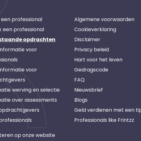
 een professional
Algemene voorwaarden
k een professional
Cookieverklaring
staande opdrachten
Disclaimer
informatie voor
Privacy beleid
sionals
Hart voor het leven
informatie voor
Gedragscode
chtgevers
FAQ
atie werving en selectie
Nieuwsbrief
matie over assessments
Blogs
 opdrachtgevers
Geld verdienen met een ti
professionals
Professionals like Frintzz
teren op onze website