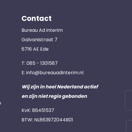
Contact
Bureau Ad interim
Galvanistraat 7
6716 AE Ede
T:
085 - 1301587
E:
info@bureauadinterim.nl
Wij zijn in heel Nederland actief
en zijn niet regio gebonden
p
KvK: 86451537
BTW: NL863972044B01