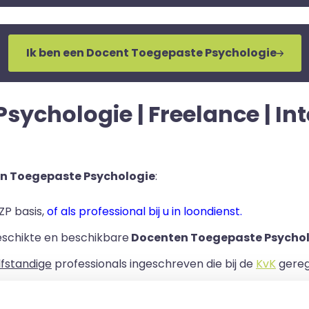
Ik ben een Docent Toegepaste Psychologie
ychologie | Freelance | Inte
n Toegepaste Psychologie
:
ZP basis,
of als professional bij u in loondienst.
eschikte en beschikbare
Docenten Toegepaste Psychol
lfstandige
professionals ingeschreven die bij de
KvK
geregi
rband bij uw organisatie.