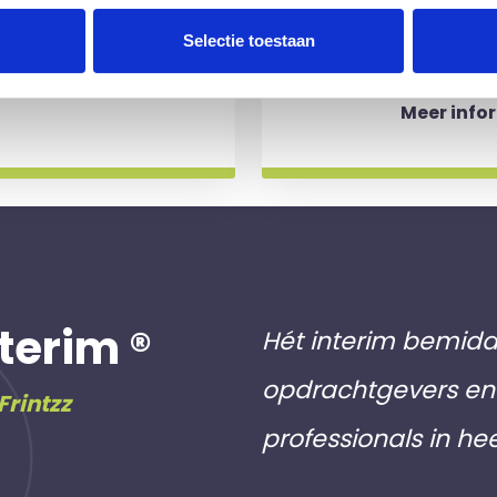
aakt als een
werkdagen)
Selectie toestaan
 slag gaat.
aan inschri
Meer info
terim ®
Hét interim bemidd
opdrachtgevers en 
Frintzz
professionals in he