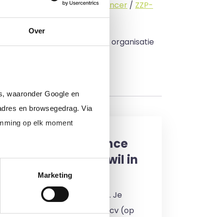
standige (
interimmer
/
freelancer
/
ZZP-
Over
 budget zo veel mogelijk in uw organisatie
rs, waaronder Google en
adres en browsegedrag. Via
temming op elk moment
een interim, freelance
professional (of ik wil in
enst)
Marketing
 je in door jouw cv te uploaden. Je
en 24 uur een reactie op jouw cv (op