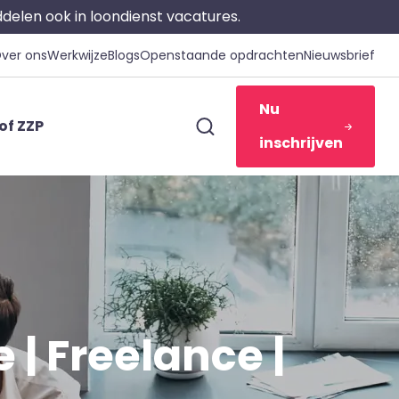
iddelen ook in loondienst vacatures.
ver ons
Werkwijze
Blogs
Openstaande opdrachten
Nieuwsbrief
Nu
of ZZP
inschrijven
| Freelance |