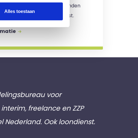
. Er zijn
geen kosten
verbonden
Alles toestaan
jving en je zit nergens aan vast.
rmatie
elingsbureau voor
interim, freelance en ZZP
el Nederland. Ook loondienst.