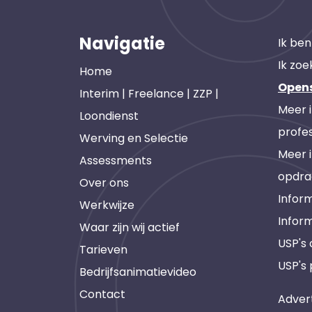
Navigatie
Ik ben
Ik zoe
Home
Open
Interim | Freelance | ZZP |
Meer 
Loondienst
profes
Werving en Selectie
Meer 
Assessments
opdra
Over ons
Inform
Werkwijze
Infor
Waar zijn wij actief
USP's
Tarieven
USP's 
Bedrijfsanimatievideo
Contact
Adver