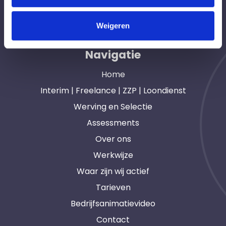
opdrachtgevers en interim, freelance en ZZP
professionals in heel Nederland. Ook loondienst.
Weigeren
Navigatie
Home
Interim | Freelance | ZZP | Loondienst
Werving en Selectie
Assessments
Over ons
Werkwijze
Waar zijn wij actief
Tarieven
Bedrijfsanimatievideo
Contact