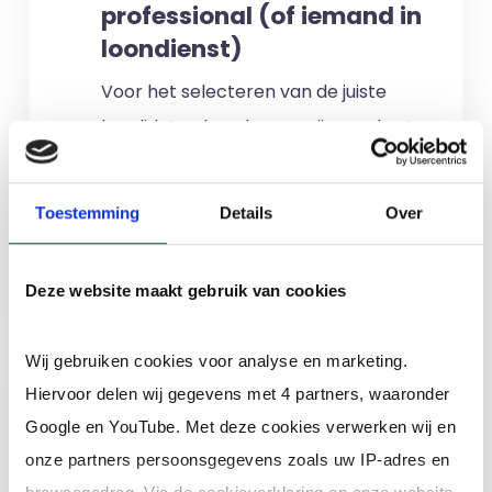
professional (of iemand in
loondienst)
Voor het selecteren van de juiste
kandidaten berekenen wij geen kosten.
No match? No pay!
Kosten worden
alleen gemaakt als een professional
Toestemming
Details
Over
voor u aan de slag gaat.
Meer informatie
Deze website maakt gebruik van cookies
Wij gebruiken cookies voor analyse en marketing.
Ik ben een interim,
Hiervoor delen wij gegevens met 4 partners, waaronder
freelance of ZZP
Google en YouTube. Met deze cookies verwerken wij en
professional (of ik wil in
onze partners persoonsgegevens zoals uw IP-adres en
loondienst)