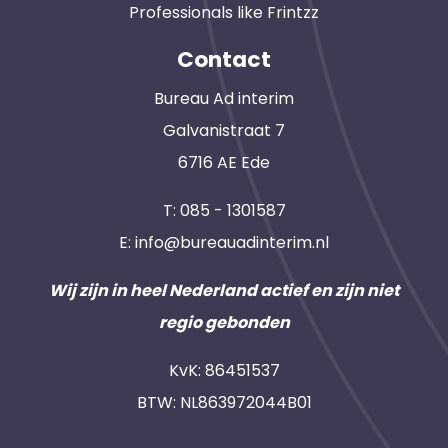
Professionals like Frintzz
Contact
Bureau Ad interim
Galvanistraat 7
6716 AE Ede
T:
085 - 1301587
E:
info@bureauadinterim.nl
Wij zijn in heel Nederland actief en zijn niet
regio gebonden
KvK: 86451537
BTW: NL863972044B01