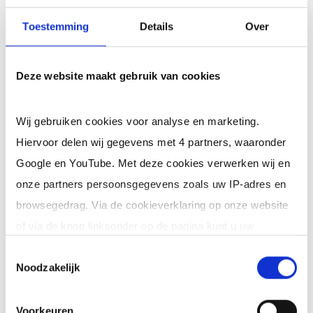
ontwikkeling van de eigen medewerkers. Ook
Toestemming
Details
Over
aandacht voor procesverbeteringen op gebied
van operationele en financiële bedrijfsvoering.
Deze website maakt gebruik van cookies
Bedrijfsvoering
Ervaring met ondersteunende diensten als
Wij gebruiken cookies voor analyse en marketing.
Hiervoor delen wij gegevens met 4 partners, waaronder
Facilitaire zaken, ICT, Huisvesting & Vastgoed en
Google en YouTube. Met deze cookies verwerken wij en
ook met Roostering en andere logistiek planning.
onze partners persoonsgegevens zoals uw IP-adres en
Subsidies
browsegedrag. Via de cookieverklaring op onze website
Aantrekken en verantwoorden van subsidies en
of via de knop linksonder op de pagina kunt u uw
projectfinancieringen.
Meer info
toestemming op elk moment intrekken of wijzigen.
Toestemmingsselectie
Noodzakelijk
Daadkrachtig (man)
Klik op 'Details' voor de volledige lijst met partners en
Energieke Senior Interim Finance Professional,
doeleinden.
Voorkeuren