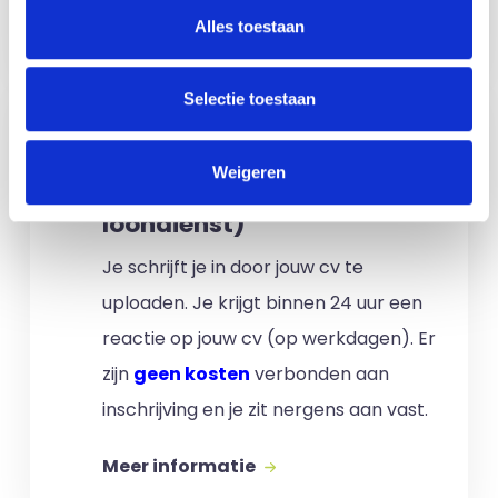
Meer informatie
Alles toestaan
Selectie toestaan
Ik ben een interim,
freelance of ZZP
Weigeren
professional (of ik wil in
loondienst)
Je schrijft je in door jouw cv te
uploaden. Je krijgt binnen 24 uur een
reactie op jouw cv (op werkdagen). Er
zijn
geen kosten
verbonden aan
inschrijving en je zit nergens aan vast.
Meer informatie