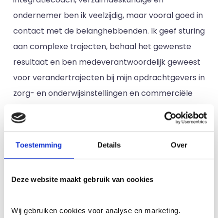
ondernemer ben ik veelzijdig, maar vooral goed in
contact met de belanghebbenden. Ik geef sturing
aan complexe trajecten, behaal het gewenste
resultaat en ben medeverantwoordelijk geweest
voor verandertrajecten bij mijn opdrachtgevers in
zorg- en onderwijsinstellingen en commerciële
omgevingen. Mijn werk heeft voor mij bij tientallen
ondernemingen de deuren geopend. Deze
ervaringen neem ik mee naar de toekomst. In
Toestemming
Details
Over
mijn werk houd ik van een prettig menscontact
en mag humor niet ontbreken. Door mijn
Deze website maakt gebruik van cookies
ondernemende instelling ben ik constant actief
met het ontplooien van nieuwe initiatieven. Mijn
Wij gebruiken cookies voor analyse en marketing.
kracht ligt echt in het coachen, verbinden en