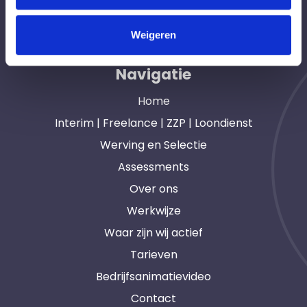
opdrachtgevers en interim, freelance en ZZP
professionals in heel Nederland. Ook loondienst.
Weigeren
Navigatie
Home
Interim | Freelance | ZZP | Loondienst
Werving en Selectie
Assessments
Over ons
Werkwijze
Waar zijn wij actief
Tarieven
Bedrijfsanimatievideo
Contact