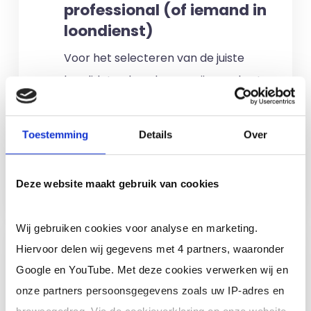
professional (of iemand in
loondienst)
Voor het selecteren van de juiste
kandidaten berekenen wij geen kosten.
No match? No pay!
Kosten worden
alleen gemaakt als een professional
Toestemming
Details
Over
voor u aan de slag gaat.
Meer informatie
Deze website maakt gebruik van cookies
Wij gebruiken cookies voor analyse en marketing.
Ik ben een interim,
Hiervoor delen wij gegevens met 4 partners, waaronder
freelance of ZZP
Google en YouTube. Met deze cookies verwerken wij en
professional (of ik wil in
onze partners persoonsgegevens zoals uw IP-adres en
loondienst)