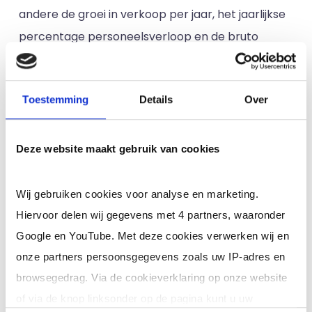
andere de groei in verkoop per jaar, het jaarlijkse
percentage personeelsverloop en de bruto
winstmarge.
4. Boekhouding en accountancy
Toestemming
Details
Over
managen
Zoals vermeld, is een finance controller
Deze website maakt gebruik van cookies
verantwoordelijk voor de boekhouding en
accountancy. Dit betekent dat dit moet voldoen
Wij gebruiken cookies voor analyse en marketing.
aan de wet- en regelgeving die is opgesteld door
Hiervoor delen wij gegevens met 4 partners, waaronder
de overheid en beroepsgroepen. Daarnaast moet
Google en YouTube. Met deze cookies verwerken wij en
dit ook aansluiten op de interne
onze partners persoonsgegevens zoals uw IP-adres en
informatiebehoefte vanuit een sector. Er moet
browsegedrag. Via de cookieverklaring op onze website
structuur gegeven worden aan de boekhouding,
of via de knop linksonder op de pagina kunt u uw