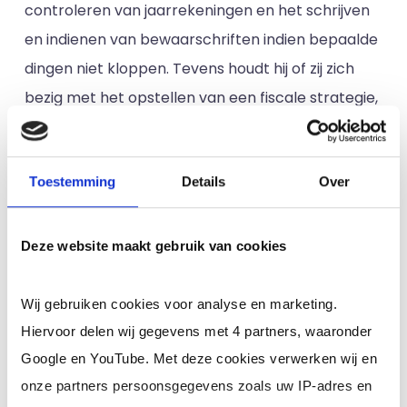
controleren van jaarrekeningen en het schrijven
en indienen van bewaarschriften indien bepaalde
dingen niet kloppen. Tevens houdt hij of zij zich
bezig met het opstellen van een fiscale strategie,
wat van invloed is op de financiële planning en
waarin staat hoe fiscale doelen behaald gaan
Toestemming
Details
Over
worden. Vervolgens moet de financiële planning
opgesteld worden, waarbij fiscaal adviseurs
inzicht bieden in de financiële situatie van een
Deze website maakt gebruik van cookies
bedrijf op dit moment en in de toekomst.
Wij gebruiken cookies voor analyse en marketing.
Verschil met een accountant
Hiervoor delen wij gegevens met 4 partners, waaronder
Hoewel deze functies aan elkaar verwant zijn, zijn
Google en YouTube. Met deze cookies verwerken wij en
er
wezenlijke verschillen
tussen een fiscalist en
onze partners persoonsgegevens zoals uw IP-adres en