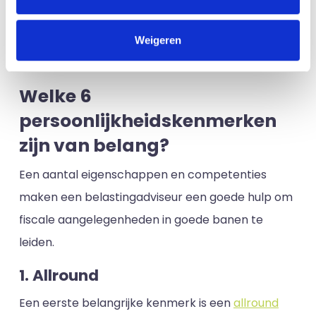
belastingaangifte, fiscale aftrekposten, toeslagen
en wettelijke rechten, waar een accountant
Weigeren
wellicht minder verstand van heeft.
Welke 6
persoonlijkheidskenmerken
zijn van belang?
Een aantal eigenschappen en competenties
maken een belastingadviseur een goede hulp om
fiscale aangelegenheden in goede banen te
leiden.
1. Allround
Een eerste belangrijke kenmerk is een
allround