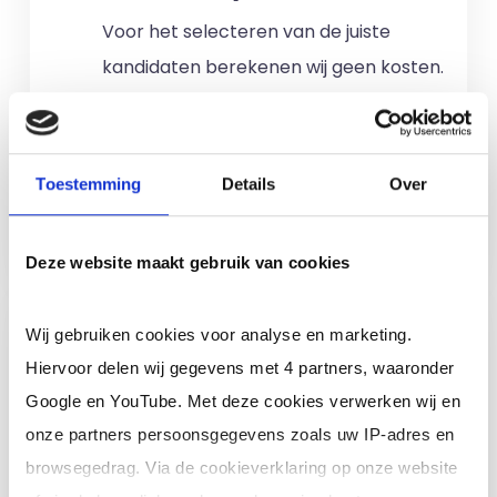
Voor het selecteren van de juiste
kandidaten berekenen wij geen kosten.
No match? No pay!
Kosten worden
alleen gemaakt als een professional
voor u aan de slag gaat.
Toestemming
Details
Over
Meer informatie
Deze website maakt gebruik van cookies
Ik ben een interim,
Wij gebruiken cookies voor analyse en marketing.
freelance of ZZP
Hiervoor delen wij gegevens met 4 partners, waaronder
professional (of ik wil in
Google en YouTube. Met deze cookies verwerken wij en
loondienst)
onze partners persoonsgegevens zoals uw IP-adres en
browsegedrag. Via de cookieverklaring op onze website
Je schrijft je in door jouw cv te