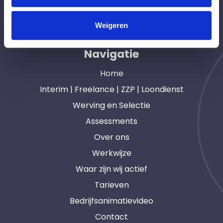
opdrachtgevers en interim, freelance en ZZP
professionals in heel Nederland. Ook loondienst.
Weigeren
Navigatie
Home
Interim | Freelance | ZZP | Loondienst
Werving en Selectie
Assessments
Over ons
Werkwijze
Waar zijn wij actief
Tarieven
Bedrijfsanimatievideo
Contact