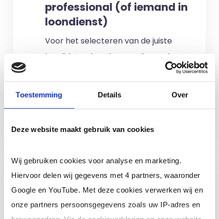
professional (of iemand in
loondienst)
Voor het selecteren van de juiste
kandidaten berekenen wij geen kosten.
No match? No pay!
Kosten worden
alleen gemaakt als een professional
Toestemming
Details
Over
voor u aan de slag gaat.
Meer informatie
Deze website maakt gebruik van cookies
Wij gebruiken cookies voor analyse en marketing.
Ik ben een interim,
Hiervoor delen wij gegevens met 4 partners, waaronder
freelance of ZZP
Google en YouTube. Met deze cookies verwerken wij en
professional (of ik wil in
onze partners persoonsgegevens zoals uw IP-adres en
loondienst)