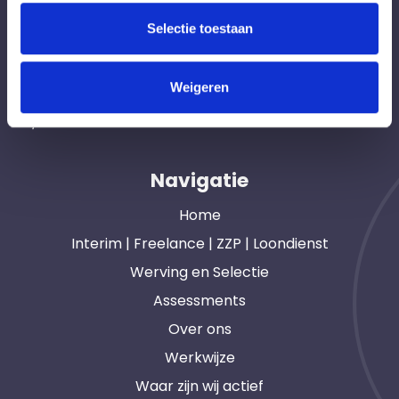
Professionals like
Frintzz
Selectie toestaan
Hét interim bemiddelingsbureau voor
Weigeren
opdrachtgevers en interim, freelance en ZZP
professionals in heel Nederland. Ook loondienst.
Navigatie
Home
Interim | Freelance | ZZP | Loondienst
Werving en Selectie
Assessments
Over ons
Werkwijze
Waar zijn wij actief