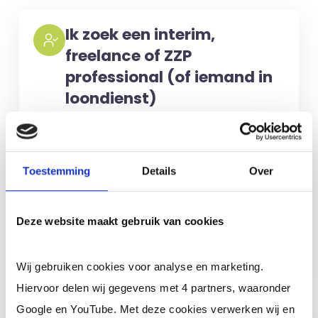
Ik zoek een interim,
freelance of ZZP
professional (of iemand in
loondienst)
Voor het selecteren van de juiste
kandidaten berekenen wij geen kosten.
No match? No pay!
Kosten worden
Toestemming
Details
Over
alleen gemaakt als een professional
voor u aan de slag gaat.
Deze website maakt gebruik van cookies
Meer informatie
Wij gebruiken cookies voor analyse en marketing.
Hiervoor delen wij gegevens met 4 partners, waaronder
Google en YouTube. Met deze cookies verwerken wij en
Ik ben een interim,