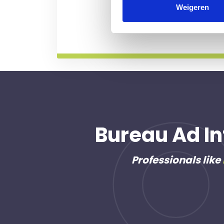
professional voor u aan de
Weigeren
Meer informatie
Bureau Ad In
Professionals like