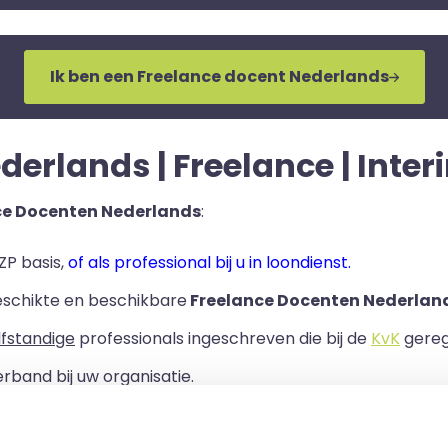
Ik ben een Freelance docent Nederlands
erlands | Freelance | Interi
ce Docenten Nederlands
:
ZP basis,
of als professional bij u in loondienst.
eschikte en beschikbare
Freelance Docenten Nederlan
lfstandige
professionals ingeschreven die bij de
KvK
geregi
rband bij uw organisatie.
ls er een Overeenkomst van Opdracht tussen u en de zelf