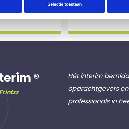
 slag gaat.
aan inschri
Selectie toestaan
Meer info
terim ®
Hét interim bemidd
opdrachtgevers en 
Frintzz
professionals in he