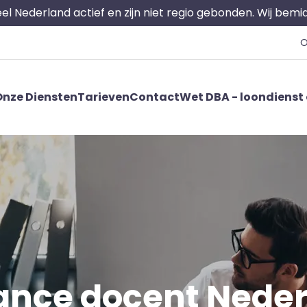
 heel Nederland actief en zijn niet regio gebonden. Wij bem
O
nze Diensten
Tarieven
Contact
Wet DBA - loondienst 
ance docent Nede