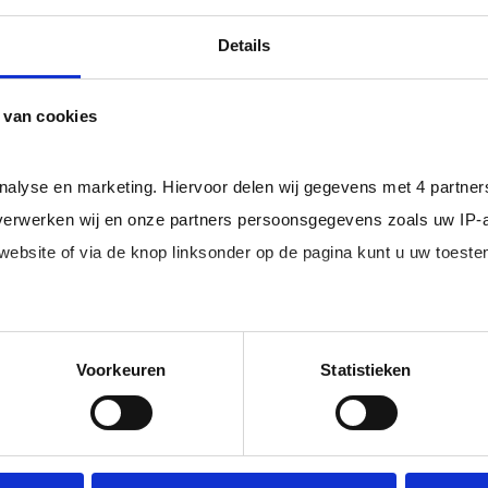
professional bij u in loondienst gaat.
ger dan het landelijke gemiddelde van ruim 20%
, zodat uw
Details
 van cookies
rofessionals in loondienst uit uw regio.
analyse en marketing. Hiervoor delen wij gegevens met 4 partne
erwerken wij en onze partners persoonsgegevens zoals uw IP-
 website of via de knop linksonder op de pagina kunt u uw toes
im, freelance
Ik ben 
nal (of iemand
of ZZP 
loondi
edige lijst met partners en doeleinden.
Voorkeuren
Statistieken
 juiste kandidaten
Je schrijft
n.
No match? No pay!
krijgt binn
aakt als een
werkdagen)