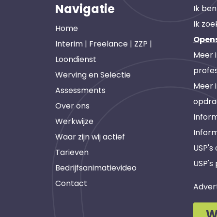
Navigatie
Ik ben
Ik zoe
Home
Open
Interim | Freelance | ZZP |
Meer 
Loondienst
profes
Werving en Selectie
Meer 
Assessments
opdra
Over ons
Inform
Werkwijze
Infor
Waar zijn wij actief
USP's
Tarieven
USP's 
Bedrijfsanimatievideo
Contact
Adver
W