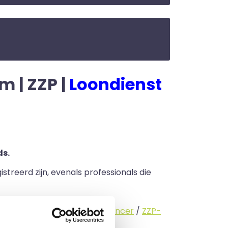
m | ZZP |
Loondienst
ds.
streerd zijn, evenals professionals die
standige (
interimmer
/
freelancer
/
ZZP-