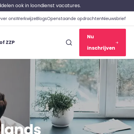
iddelen ook in loondienst vacatures.
ver ons
Werkwijze
Blogs
Openstaande opdrachten
Nieuwsbrief
Nu
of ZZP
inschrijven
rlands