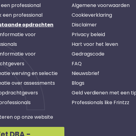
 een professional
Algemene voorwaarden
k een professional
Cookieverklaring
staande opdrachten
Disclaimer
informatie voor
Privacy beleid
sionals
Hart voor het leven
informatie voor
Gedragscode
chtgevers
FAQ
atie werving en selectie
Nieuwsbrief
matie over assessments
Blogs
 opdrachtgevers
Geld verdienen met een ti
professionals
Professionals like Frintzz
teren op onze website
et DBA -