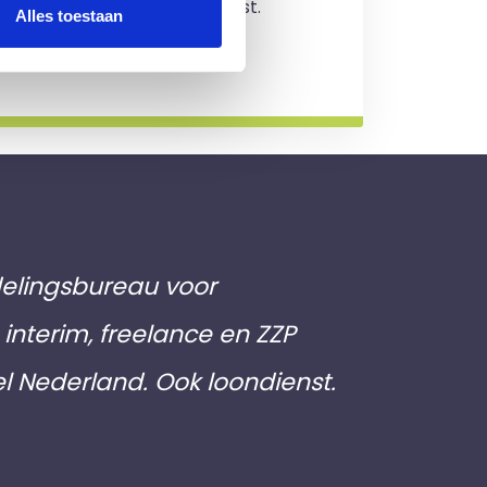
jving en je zit nergens aan vast.
Alles toestaan
rmatie
elingsbureau voor
interim, freelance en ZZP
el Nederland. Ook loondienst.