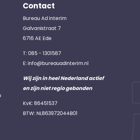
Contact
Bureau Ad interim
Galvanistraat 7
6716 AE Ede
T:
085 - 1301587
E:
info@bureauadinterim.nl
Wij zijn in heel Nederland actief
en zijn niet regio gebonden
p
KvK: 86451537
BTW: NL863972044B01