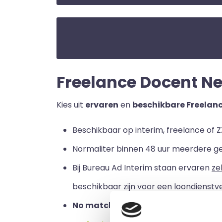
Freelance Docent Ned
Kies uit
ervaren
en
beschikbare Freelan
Beschikbaar op interim, freelance of Z
Normaliter binnen 48 uur meerdere g
Bij Bureau Ad Interim staan ervaren
ze
beschikbaar zijn voor een loondienstve
No match no pay:
u betaalt alleen a