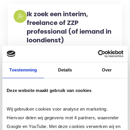
Ik zoek een interim,
freelance of ZZP
professional (of iemand in
loondienst)
Voor het selecteren van de juiste
kandidaten berekenen wij geen kosten.
No match? No pay!
Kosten worden
Toestemming
Details
Over
alleen gemaakt als een professional
voor u aan de slag gaat.
Deze website maakt gebruik van cookies
Meer informatie
Wij gebruiken cookies voor analyse en marketing.
Hiervoor delen wij gegevens met 4 partners, waaronder
Google en YouTube. Met deze cookies verwerken wij en
Ik ben een interim,