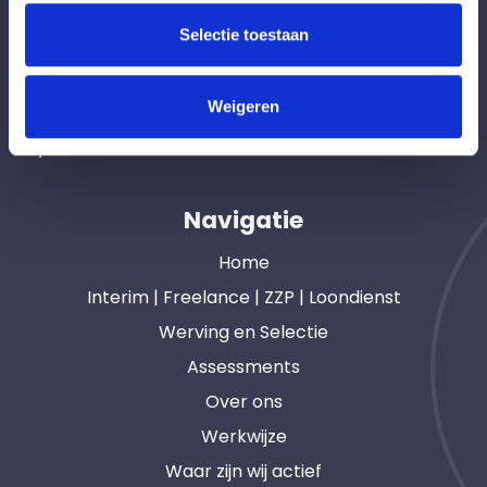
Professionals like
Frintzz
Selectie toestaan
Hét interim bemiddelingsbureau voor
Weigeren
opdrachtgevers en interim, freelance en ZZP
professionals in heel Nederland. Ook loondienst.
Navigatie
Home
Interim | Freelance | ZZP | Loondienst
Werving en Selectie
Assessments
Over ons
Werkwijze
Waar zijn wij actief