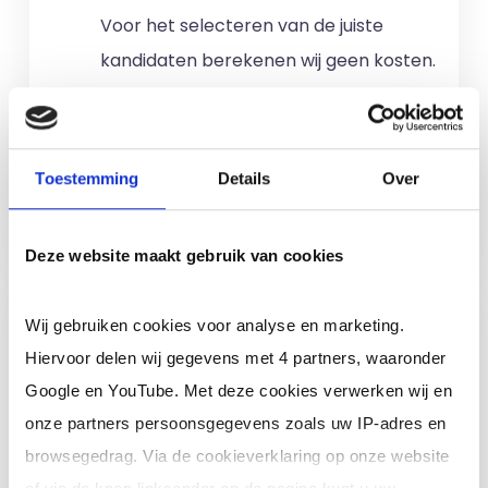
Voor het selecteren van de juiste
kandidaten berekenen wij geen kosten.
No match? No pay!
Kosten worden
alleen gemaakt als een professional
voor u aan de slag gaat.
Toestemming
Details
Over
Meer informatie
Deze website maakt gebruik van cookies
Ik ben een interim,
Wij gebruiken cookies voor analyse en marketing.
freelance of ZZP
Hiervoor delen wij gegevens met 4 partners, waaronder
professional (of ik wil in
Google en YouTube. Met deze cookies verwerken wij en
loondienst)
onze partners persoonsgegevens zoals uw IP-adres en
Je schrijft je in door jouw cv te
browsegedrag. Via de cookieverklaring op onze website