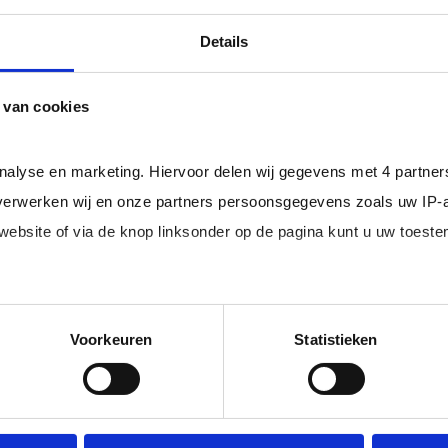
professional bij u in loondienst gaat.
ger dan het landelijke gemiddelde van ruim 20%
, zodat uw
Details
 van cookies
rofessionals in loondienst uit uw regio.
analyse en marketing. Hiervoor delen wij gegevens met 4 partne
erwerken wij en onze partners persoonsgegevens zoals uw IP-
 website of via de knop linksonder op de pagina kunt u uw toes
im, freelance
Ik ben 
nal (of iemand
of ZZP 
loondi
edige lijst met partners en doeleinden.
Voorkeuren
Statistieken
 juiste kandidaten
Je schrijft
n.
No match? No pay!
krijgt binn
aakt als een
werkdagen)