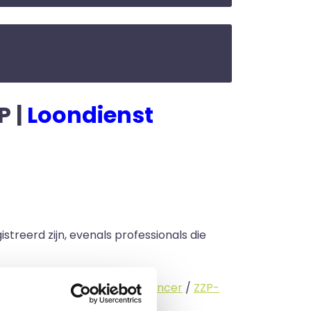
P |
Loondienst
streerd zijn, evenals professionals die
standige (
interimmer
/
freelancer
/
ZZP-