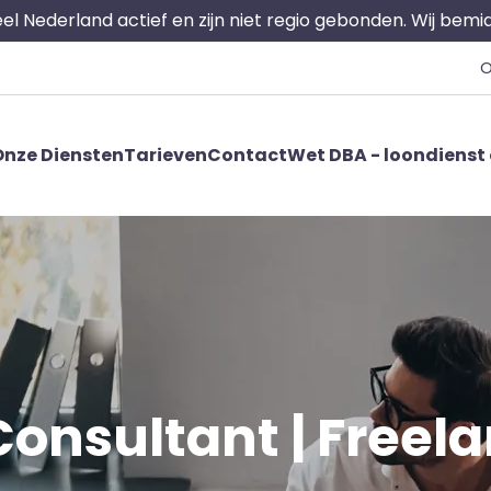
 heel Nederland actief en zijn niet regio gebonden. Wij bem
O
nze Diensten
Tarieven
Contact
Wet DBA - loondienst 
onsultant | Freelan