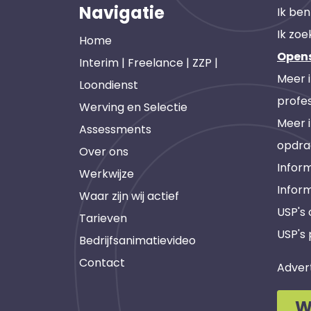
Navigatie
Ik ben
Ik zoe
Home
Open
Interim | Freelance | ZZP |
Meer 
Loondienst
profes
Werving en Selectie
Meer 
Assessments
opdra
Over ons
Inform
Werkwijze
Infor
Waar zijn wij actief
USP's
Tarieven
USP's 
Bedrijfsanimatievideo
Contact
Adver
W