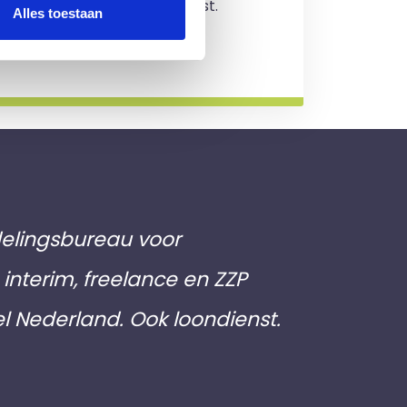
jving en je zit nergens aan vast.
Alles toestaan
rmatie
elingsbureau voor
interim, freelance en ZZP
el Nederland. Ook loondienst.