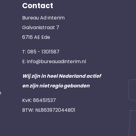
Contact
Bureau Ad interim
Galvanistraat 7
6716 AE Ede
T:
085 - 1301587
E:
info@bureauadinterim.nl
Wij zijn in heel Nederland actief
en zijn niet regio gebonden
p
KvK: 86451537
BTW: NL863972044B01