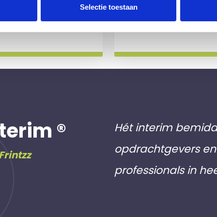
 slag gaat.
aan inschri
Selectie toestaan
Meer info
terim ®
Hét interim bemidd
opdrachtgevers en 
Frintzz
professionals in he