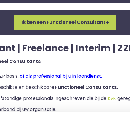
Ik ben een Functioneel Consultant
t | Freelance | Interim | ZZ
neel Consultants
:
ZP basis,
of als professional bij u in loondienst.
eschikte en beschikbare
Functioneel Consultants.
lfstandige
professionals ingeschreven die bij de
KvK
geregi
rband bij uw organisatie.
ls er een Overeenkomst van Opdracht tussen u en de zelf