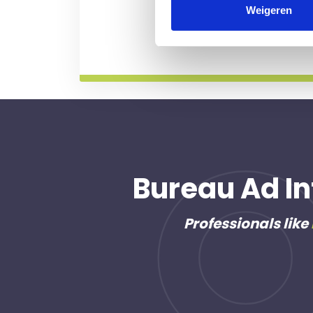
professional voor u aan de
Weigeren
Meer informatie
Bureau Ad In
Professionals like