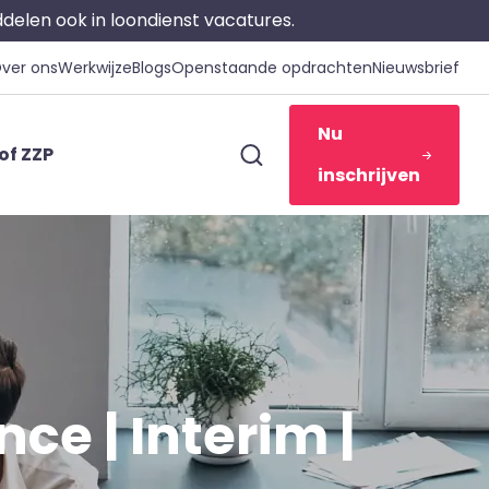
iddelen ook in loondienst vacatures.
ver ons
Werkwijze
Blogs
Openstaande opdrachten
Nieuwsbrief
Nu
of ZZP
inschrijven
ce | Interim |