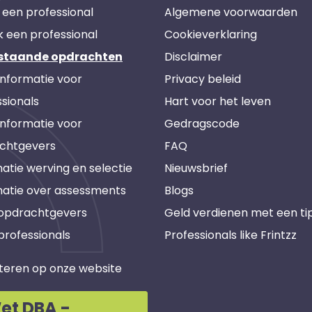
 een professional
Algemene voorwaarden
k een professional
Cookieverklaring
staande opdrachten
Disclaimer
informatie voor
Privacy beleid
sionals
Hart voor het leven
informatie voor
Gedragscode
chtgevers
FAQ
atie werving en selectie
Nieuwsbrief
matie over assessments
Blogs
 opdrachtgevers
Geld verdienen met een ti
professionals
Professionals like Frintzz
teren op onze website
et DBA -