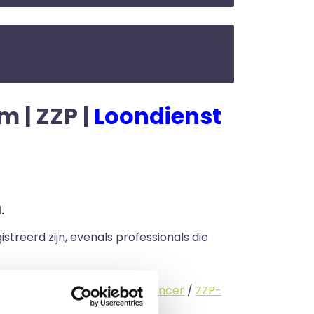
m | ZZP |
Loondienst
.
streerd zijn, evenals professionals die
standige (
interimmer
/
freelancer
/
ZZP-