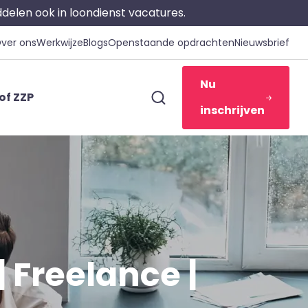
iddelen ook in loondienst vacatures.
ver ons
Werkwijze
Blogs
Openstaande opdrachten
Nieuwsbrief
Nu
of ZZP
inschrijven
Freelance |