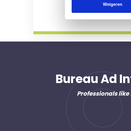
professional voor u aan de
Weigeren
Meer informatie
Bureau Ad In
Professionals like