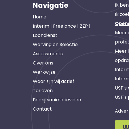
Navigatie
Ik ben
Ik zoe
Home
Open
Interim | Freelance | ZZP |
Meer 
Loondienst
profes
Werving en Selectie
Meer 
Assessments
opdra
Over ons
Inform
Werkwijze
Infor
Waar zijn wij actief
USP's
Tarieven
USP's 
Bedrijfsanimatievideo
Contact
Adver
W