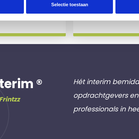
 slag gaat.
aan inschri
Selectie toestaan
Meer info
terim ®
Hét interim bemidd
opdrachtgevers en 
Frintzz
professionals in he