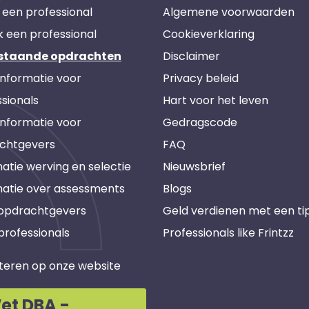
 een professional
Algemene voorwaarden
k een professional
Cookieverklaring
staande opdrachten
Disclaimer
informatie voor
Privacy beleid
sionals
Hart voor het leven
informatie voor
Gedragscode
chtgevers
FAQ
atie werving en selectie
Nieuwsbrief
matie over assessments
Blogs
 opdrachtgevers
Geld verdienen met een ti
professionals
Professionals like Frintzz
teren op onze website
et DBA -