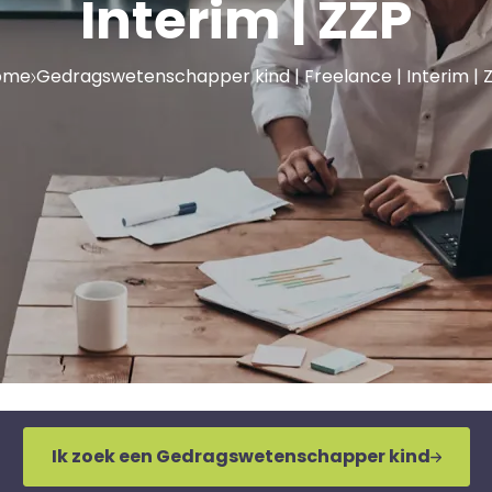
Interim | ZZP
ome
Gedragswetenschapper kind | Freelance | Interim | 
Ik zoek een Gedragswetenschapper kind