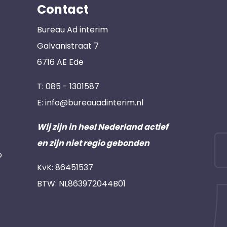
Contact
Bureau Ad interim
Galvanistraat 7
6716 AE Ede
T:
085 - 1301587
E:
info@bureauadinterim.nl
Wij zijn in heel Nederland actief
en zijn niet regio gebonden
p
KvK: 86451537
BTW: NL863972044B01