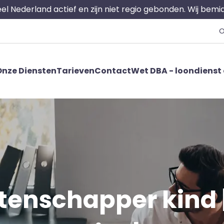
 heel Nederland actief en zijn niet regio gebonden. Wij bem
O
nze Diensten
Tarieven
Contact
Wet DBA - loondienst 
enschapper kind | 