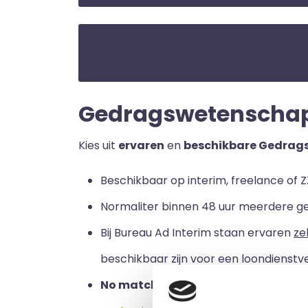
Gedragswetenschapper
Kies uit
ervaren
en
beschikbare Gedrag
Beschikbaar op interim, freelance of Z
Normaliter binnen 48 uur meerdere g
Bij Bureau Ad Interim staan ervaren
ze
beschikbaar zijn voor een loondienstve
No match no pay:
u betaalt alleen a