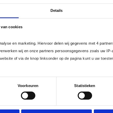
professional bij u in loondienst gaat.
ger dan het landelijke gemiddelde van ruim 20%
, zodat uw
Details
 van cookies
rofessionals in loondienst uit uw regio.
analyse en marketing. Hiervoor delen wij gegevens met 4 partne
erwerken wij en onze partners persoonsgegevens zoals uw IP-
 website of via de knop linksonder op de pagina kunt u uw toes
im, freelance
Ik ben 
nal (of iemand
of ZZP 
loondi
edige lijst met partners en doeleinden.
Voorkeuren
Statistieken
 juiste kandidaten
Je schrijft
n.
No match? No pay!
krijgt binn
aakt als een
werkdagen)