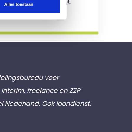
jving en je zit nergens aan vast.
Alles toestaan
rmatie
elingsbureau voor
interim, freelance en ZZP
el Nederland. Ook loondienst.