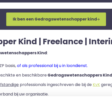
Ik ben een Gedragswetenschapper kind
 Kind | Freelance | Interi
swetenschappers Kind
:
ZP basis,
of als professional bij u in loondienst.
eschikte en beschikbare
Gedragswetenschappers Kind
lfstandige
professionals ingeschreven die bij de
KvK
geregi
rband bij uw organisatie.
ls er een Overeenkomst van Opdracht tussen u en de zelf