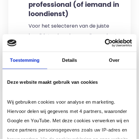
professional (of iemand in
loondienst)
Voor het selecteren van de juiste
kandidaten berekenen wij geen kosten.
No match? No pay!
Kosten worden
alleen gemaakt als een professional
Toestemming
Details
Over
voor u aan de slag gaat.
Meer informatie
Deze website maakt gebruik van cookies
Wij gebruiken cookies voor analyse en marketing.
Ik ben een interim,
Hiervoor delen wij gegevens met 4 partners, waaronder
freelance of ZZP
Google en YouTube. Met deze cookies verwerken wij en
professional (of ik wil in
onze partners persoonsgegevens zoals uw IP-adres en
loondienst)