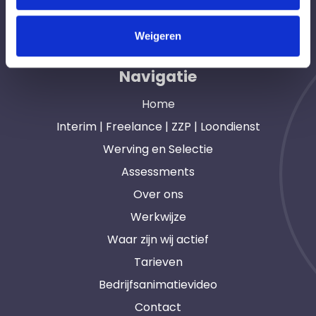
opdrachtgevers en interim, freelance en ZZP
professionals in heel Nederland. Ook loondienst.
Weigeren
Navigatie
Home
Interim | Freelance | ZZP | Loondienst
Werving en Selectie
Assessments
Over ons
Werkwijze
Waar zijn wij actief
Tarieven
Bedrijfsanimatievideo
Contact