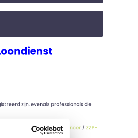
Loondienst
streerd zijn, evenals professionals die
standige (
interimmer
/
freelancer
/
ZZP-