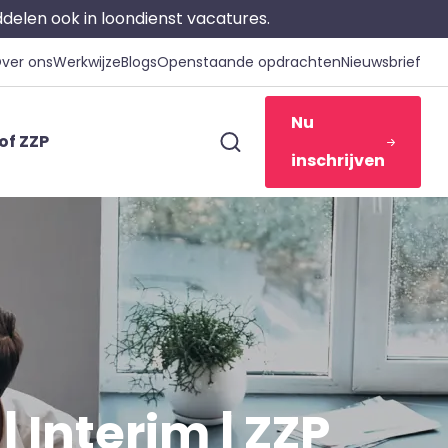
iddelen ook in loondienst vacatures.
ver ons
Werkwijze
Blogs
Openstaande opdrachten
Nieuwsbrief
Nu
of ZZP
inschrijven
| Interim | ZZP