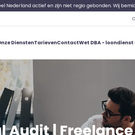
 heel Nederland actief en zijn niet regio gebonden. Wij bem
O
nze Diensten
Tarieven
Contact
Wet DBA - loondienst 
 Audit | Freelance 