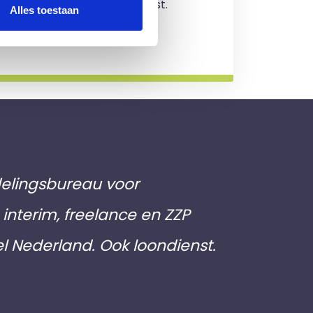
jving en je zit nergens aan vast.
Alles toestaan
rmatie
elingsbureau voor
interim, freelance en ZZP
el Nederland. Ook loondienst.