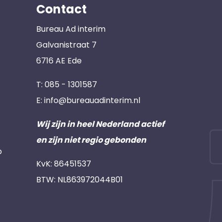
Contact
Bureau Ad interim
Galvanistraat 7
6716 AE Ede
T:
085 - 1301587
E:
info@bureauadinterim.nl
Wij zijn in heel Nederland actief
en zijn niet regio gebonden
p
KvK: 86451537
BTW: NL863972044B01