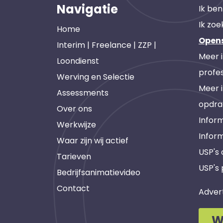
Navigatie
Ik ben
Ik zoe
Home
Open
Interim | Freelance | ZZP |
Meer 
Loondienst
profes
Werving en Selectie
Meer 
Assessments
opdra
Over ons
Inform
Werkwijze
Infor
Waar zijn wij actief
USP's
Tarieven
USP's 
Bedrijfsanimatievideo
Contact
Adver
W