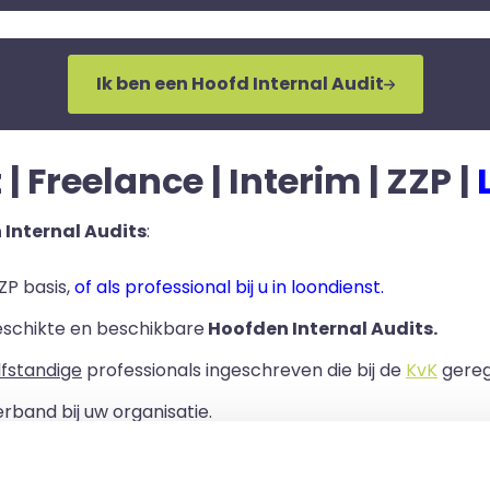
Ik ben een Hoofd Internal Audit
| Freelance | Interim | ZZP |
Internal Audits
:
ZP basis,
of als professional bij u in loondienst.
eschikte en beschikbare
Hoofden Internal Audits.
lfstandige
professionals ingeschreven die bij de
KvK
geregi
rband bij uw organisatie.
ls er een Overeenkomst van Opdracht tussen u en de zelf