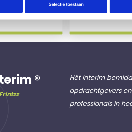
 slag gaat.
aan inschri
Selectie toestaan
Meer info
terim ®
Hét interim bemidd
opdrachtgevers en 
Frintzz
professionals in he