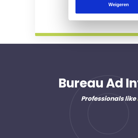
professional voor u aan de
Weigeren
Meer informatie
Bureau Ad In
Professionals like