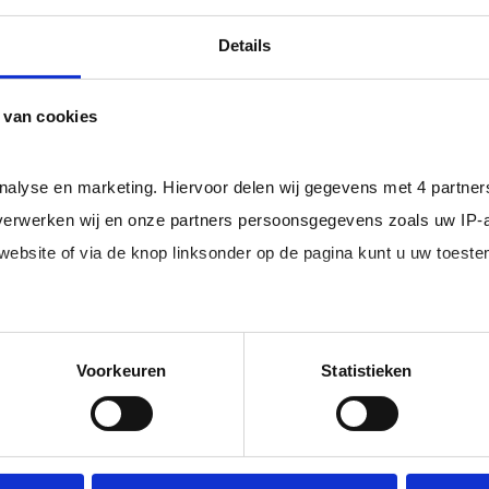
professional bij u in loondienst gaat.
ger dan het landelijke gemiddelde van ruim 20%
, zodat uw
Details
 van cookies
rofessionals in loondienst uit uw regio.
analyse en marketing. Hiervoor delen wij gegevens met 4 partne
erwerken wij en onze partners persoonsgegevens zoals uw IP-
 website of via de knop linksonder op de pagina kunt u uw toes
im, freelance
Ik ben 
nal (of iemand
of ZZP 
loondi
edige lijst met partners en doeleinden.
Voorkeuren
Statistieken
 juiste kandidaten
Je schrijft
n.
No match? No pay!
krijgt binn
aakt als een
werkdagen)