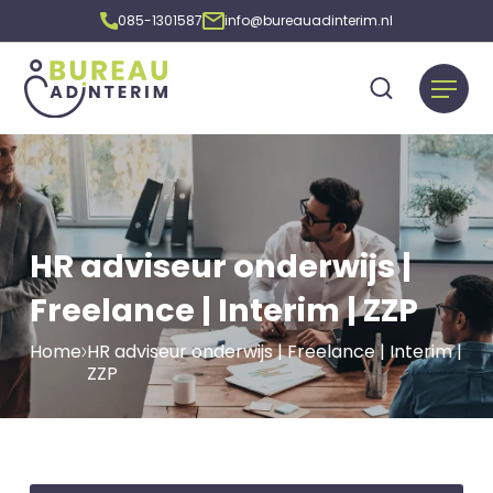
085-1301587
info@bureauadinterim.nl
HR adviseur onderwijs |
Freelance | Interim | ZZP
Home
HR adviseur onderwijs | Freelance | Interim |
ZZP