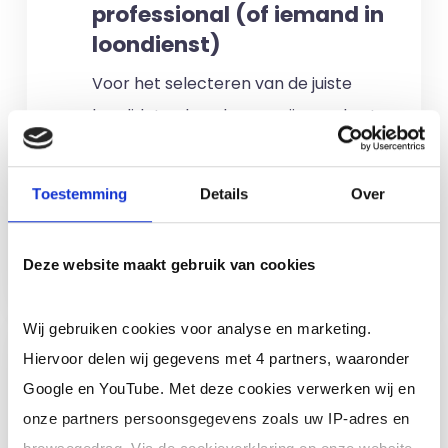
professional (of iemand in
loondienst)
Voor het selecteren van de juiste
kandidaten berekenen wij geen kosten.
No match? No pay!
Kosten worden
alleen gemaakt als een professional
Toestemming
Details
Over
voor u aan de slag gaat.
Meer informatie
Deze website maakt gebruik van cookies
Wij gebruiken cookies voor analyse en marketing.
Ik ben een interim,
Hiervoor delen wij gegevens met 4 partners, waaronder
freelance of ZZP
Google en YouTube. Met deze cookies verwerken wij en
professional (of ik wil in
onze partners persoonsgegevens zoals uw IP-adres en
loondienst)