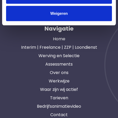
opdrachtgevers en interim, freelance en ZZP
professionals in heel Nederland. Ook loondienst.
Weigeren
Navigatie
Home
Interim | Freelance | ZZP | Loondienst
Werving en Selectie
Assessments
Over ons
Werkwijze
Waar zijn wij actief
Tarieven
Bedrijfsanimatievideo
Contact