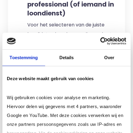
professional (of iemand in
loondienst)
Voor het selecteren van de juiste
kandidaten berekenen wij geen kosten.
No match? No pay!
Kosten worden
alleen gemaakt als een professional
Toestemming
Details
Over
voor u aan de slag gaat.
Meer informatie
Deze website maakt gebruik van cookies
Wij gebruiken cookies voor analyse en marketing.
Ik ben een interim,
Hiervoor delen wij gegevens met 4 partners, waaronder
freelance of ZZP
Google en YouTube. Met deze cookies verwerken wij en
professional (of ik wil in
onze partners persoonsgegevens zoals uw IP-adres en
loondienst)