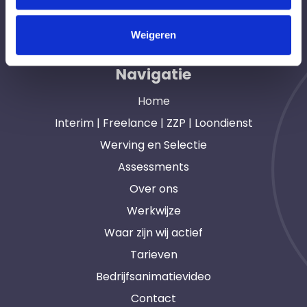
opdrachtgevers en interim, freelance en ZZP
professionals in heel Nederland. Ook loondienst.
Weigeren
Navigatie
Home
Interim | Freelance | ZZP | Loondienst
Werving en Selectie
Assessments
Over ons
Werkwijze
Waar zijn wij actief
Tarieven
Bedrijfsanimatievideo
Contact