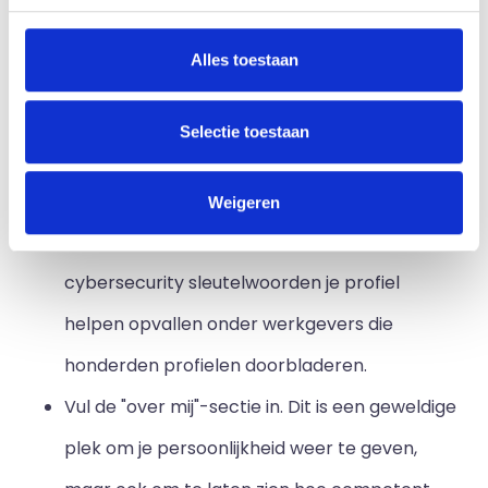
in Jakarta, vermeld dat dan - het helpt
Alles toestaan
allemaal om een menselijke kant van jezelf te
laten zien!
Selectie toestaan
Vul de kop en de beschrijving in met de juiste
sleutelwoorden. Als je op zoek bent naar
Weigeren
functies in cybersecurity, dan zullen relevante
cybersecurity sleutelwoorden je profiel
helpen opvallen onder werkgevers die
honderden profielen doorbladeren.
Vul de "over mij"-sectie in. Dit is een geweldige
plek om je persoonlijkheid weer te geven,