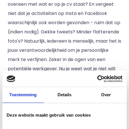
overeen met wat er op je cv staat? En vergeet
niet dat je activiteiten op Insta en FaceBook
waarschijnlijk ook worden gevonden - ruim dat op
(indien nodig). Gekke tweets? Minder flatterende
foto's? Natuurlijk, iedereen is menselijk, maar het is
jouw verantwoordelijkheid om je persoonlijke
merk te verfijnen. Zeker in de ogen van een
potentiële werkgever. Nu je weet wat je niet wilt
laten zien - laten we eens kijken naar wat je wel
wilt laten zien om je professionele profiel en
Toestemming
Details
Over
vaardigheden te vertegenwoordigen.
6. LinkedIn
Deze website maakt gebruik van cookies
We hebben net
LinkedIn
genoemd en dit is zonder