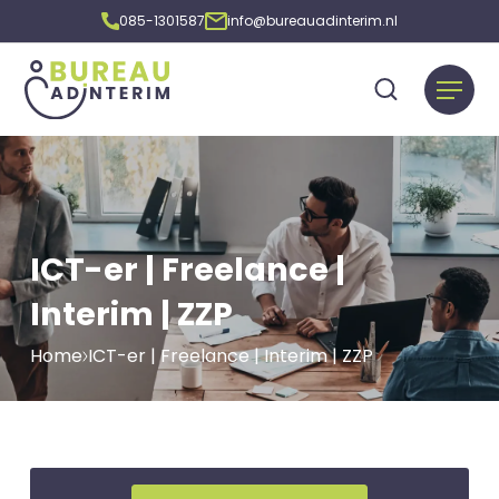
085-1301587
info@bureauadinterim.nl
ICT-er | Freelance |
Interim | ZZP
Home
ICT-er | Freelance | Interim | ZZP