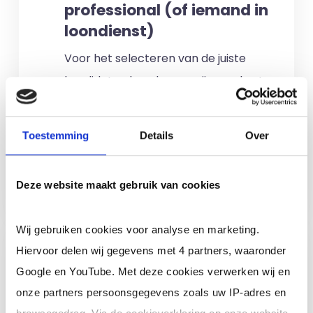
professional (of iemand in
loondienst)
Voor het selecteren van de juiste
kandidaten berekenen wij geen kosten.
No match? No pay!
Kosten worden
alleen gemaakt als een professional
Toestemming
Details
Over
voor u aan de slag gaat.
Meer informatie
Deze website maakt gebruik van cookies
Wij gebruiken cookies voor analyse en marketing.
Ik ben een interim,
Hiervoor delen wij gegevens met 4 partners, waaronder
freelance of ZZP
Google en YouTube. Met deze cookies verwerken wij en
professional (of ik wil in
onze partners persoonsgegevens zoals uw IP-adres en
loondienst)