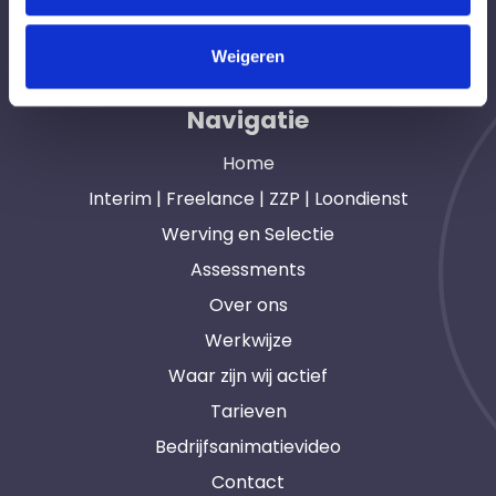
opdrachtgevers en interim, freelance en ZZP
professionals in heel Nederland. Ook loondienst.
Weigeren
Navigatie
Home
Interim | Freelance | ZZP | Loondienst
Werving en Selectie
Assessments
Over ons
Werkwijze
Waar zijn wij actief
Tarieven
Bedrijfsanimatievideo
Contact