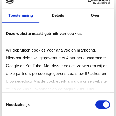
Toestemming
Details
Over
Ik ben een interim,
freelance of ZZP
Deze website maakt gebruik van cookies
professional (of ik wil in
loondienst)
Wij gebruiken cookies voor analyse en marketing.
Je schrijft je in door jouw cv te
Hiervoor delen wij gegevens met 4 partners, waaronder
uploaden. Je krijgt binnen 24 uur een
Google en YouTube. Met deze cookies verwerken wij en
reactie op jouw cv (op werkdagen). Er
onze partners persoonsgegevens zoals uw IP-adres en
zijn
geen kosten
verbonden aan
browsegedrag. Via de cookieverklaring op onze website
inschrijving en je zit nergens aan vast.
of via de knop linksonder op de pagina kunt u uw
toestemming op elk moment intrekken of wijzigen.
Toestemmingsselectie
Meer informatie
Noodzakelijk
Klik op 'Details' voor de volledige lijst met partners en