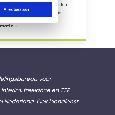
. Er zijn
geen kosten
verbonden
Alles toestaan
jving en je zit nergens aan vast.
rmatie
elingsbureau voor
interim, freelance en ZZP
el Nederland. Ook loondienst.