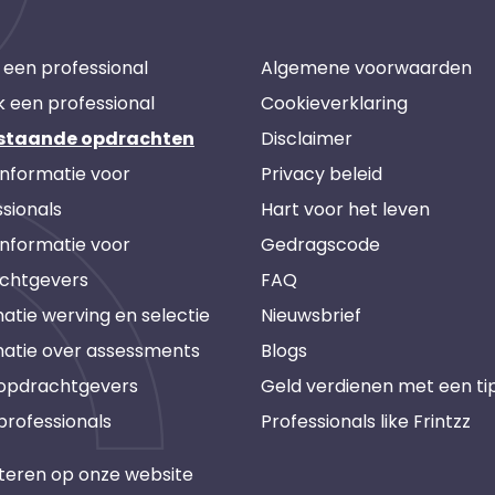
 een professional
Algemene voorwaarden
k een professional
Cookieverklaring
staande opdrachten
Disclaimer
informatie voor
Privacy beleid
sionals
Hart voor het leven
informatie voor
Gedragscode
chtgevers
FAQ
atie werving en selectie
Nieuwsbrief
matie over assessments
Blogs
 opdrachtgevers
Geld verdienen met een ti
professionals
Professionals like Frintzz
teren op onze website