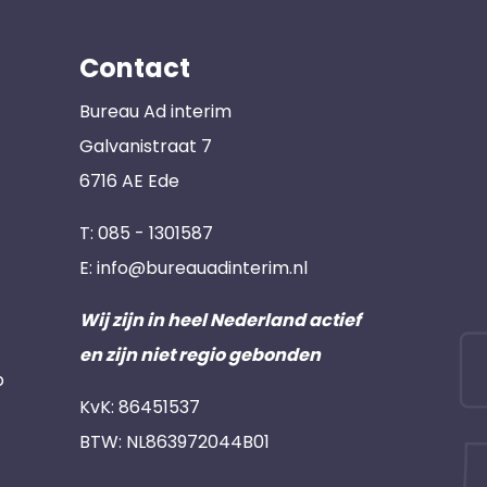
Contact
Bureau Ad interim
Galvanistraat 7
6716 AE Ede
T:
085 - 1301587
E:
info@bureauadinterim.nl
Wij zijn in heel Nederland actief
en zijn niet regio gebonden
p
KvK: 86451537
BTW: NL863972044B01