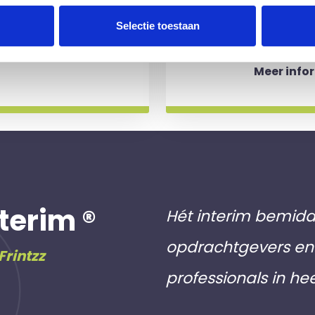
aakt als een
werkdagen)
Selectie toestaan
 slag gaat.
aan inschri
Meer info
terim ®
Hét interim bemidd
opdrachtgevers en 
Frintzz
professionals in he