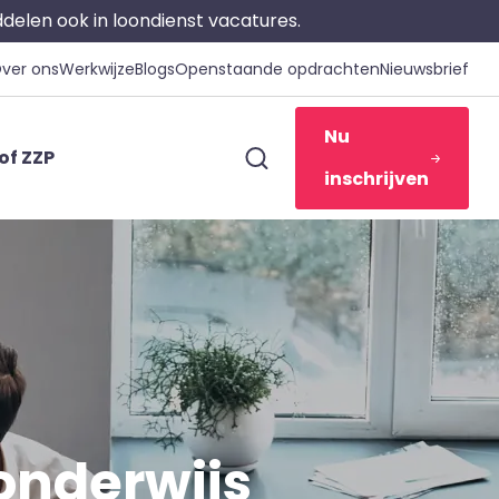
iddelen ook in loondienst vacatures.
ver ons
Werkwijze
Blogs
Openstaande opdrachten
Nieuwsbrief
Nu
of ZZP
inschrijven
onderwijs