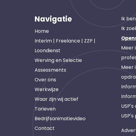
Navigatie
Ik ben
Ik zoe
Home
Open
Interim | Freelance | ZZP |
Meer 
Loondienst
profes
Werving en Selectie
Meer 
Assessments
opdra
Over ons
Inform
Werkwijze
Infor
Waar zijn wij actief
USP's
Tarieven
USP's 
Bedrijfsanimatievideo
Contact
Adver