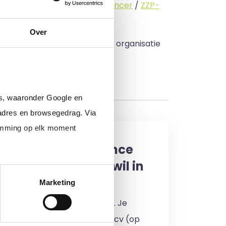
standige (
interimmer
/
freelancer
/
ZZP-
Over
 budget zo veel mogelijk in uw organisatie
rs, waaronder Google en
adres en browsegedrag. Via
temming op elk moment
een interim, freelance
professional (of ik wil in
enst)
Marketing
 je in door jouw cv te uploaden. Je
en 24 uur een reactie op jouw cv (op