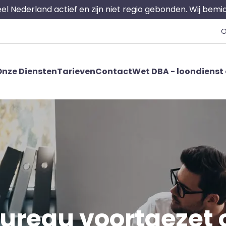
 heel Nederland actief en zijn niet regio gebonden. Wij bem
O
nze Diensten
Tarieven
Contact
Wet DBA - loondienst 
bureau voortgezet 