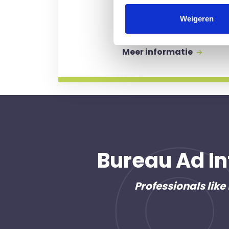
Kosten worden alleen gem
Weigeren
professional voor u aan de
Meer informatie
Bureau Ad In
Professionals like