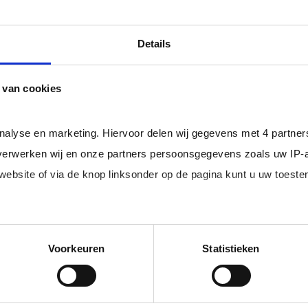
ls er een Overeenkomst van Opdracht tussen u en de zelf
professional bij u in loondienst gaat.
Details
ger dan het landelijke gemiddelde van ruim 20%
, zodat uw
 van cookies
rofessionals in loondienst uit uw regio.
analyse en marketing. Hiervoor delen wij gegevens met 4 partne
erwerken wij en onze partners persoonsgegevens zoals uw IP-
 website of via de knop linksonder op de pagina kunt u uw toes
im, freelance
Ik ben 
nal (of iemand
of ZZP 
edige lijst met partners en doeleinden.
loondi
Voorkeuren
Statistieken
 juiste kandidaten
Je schrijft
n.
No match? No pay!
krijgt binn