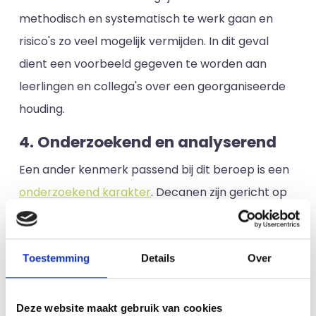
methodisch en systematisch te werk gaan en
risico's zo veel mogelijk vermijden. In dit geval
dient een voorbeeld gegeven te worden aan
leerlingen en collega's over een georganiseerde
houding.
4. Onderzoekend en analyserend
Een ander kenmerk passend bij dit beroep is een
onderzoekend karakter
. Decanen zijn gericht op
het verzamelen van interessante en belangrijke
informatie en gegevens om oplossingen en
verklaringen te vinden bij een situatie. Ze
Toestemming
Details
Over
analyseren en observeren een situatie om op een
logische manier tot oplossingen te komen. Dit
Deze website maakt gebruik van cookies