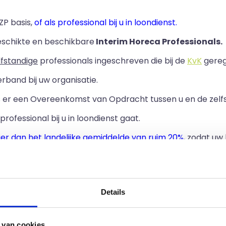
ZP basis,
of als professional bij u in loondienst.
eschikte en beschikbare
Interim Horeca Professionals.
lfstandige
professionals ingeschreven die bij de
KvK
geregi
rband bij uw organisatie.
ls er een Overeenkomst van Opdracht tussen u en de zelf
professional bij u in loondienst gaat.
ger dan het landelijke gemiddelde van ruim 20%
, zodat uw
rofessionals in loondienst uit uw regio.
Details
 van cookies