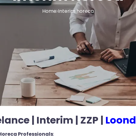
Home
Interim horeca
lance | Interim | ZZP |
Loond
Horeca Professionals
: