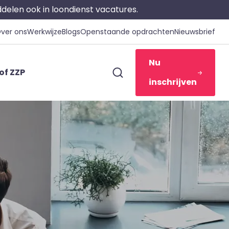
iddelen ook in loondienst vacatures.
ver ons
Werkwijze
Blogs
Openstaande opdrachten
Nieuwsbrief
Nu
of ZZP
inschrijven