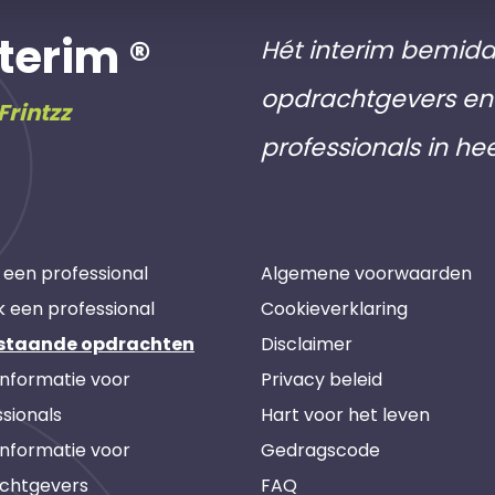
terim ®
Hét interim bemidd
opdrachtgevers en 
Frintzz
professionals in he
 een professional
Algemene voorwaarden
k een professional
Cookieverklaring
staande opdrachten
Disclaimer
informatie voor
Privacy beleid
sionals
Hart voor het leven
informatie voor
Gedragscode
chtgevers
FAQ