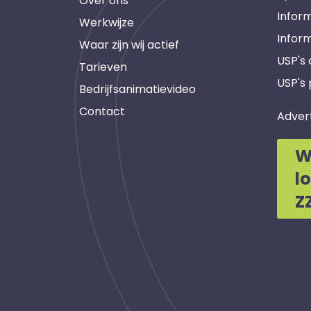
Over ons
Inform
Werkwijze
Infor
Waar zijn wij actief
USP's
Tarieven
USP's 
Bedrijfsanimatievideo
Contact
Adver
W
l
Z