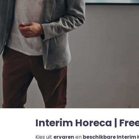
Interim Horeca | Free
Kies uit
ervaren
en
beschikbare Interim 