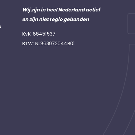
Wij zijn in heel Nederland actief
en zijn niet regio gebonden
p
KvK: 86451537
BTW: NL863972044B01