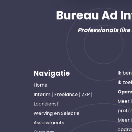
Bureau Ad In
Professionals like
Navigatie
Ik ben
Ik zoe
Home
Open
Interim | Freelance | ZZP |
Meer 
Loondienst
profes
Werving en Selectie
Meer 
Assessments
opdra