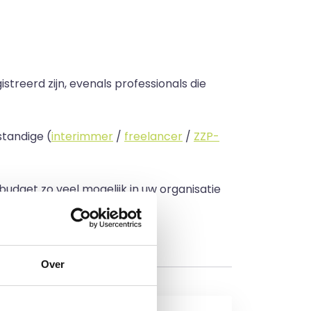
streerd zijn, evenals professionals die
standige (
interimmer
/
freelancer
/
ZZP-
 budget zo veel mogelijk in uw organisatie
Over