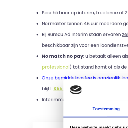
Beschikbaar op interim, freelance of Z
Normaliter binnen 48 uur meerdere g
Bij Bureau Ad Interim staan ervaren
ze
beschikbaar zijn voor een loondienstve
No match no pay:
u betaalt alleen a
professional
) tot stand komt of als de 
Onze bemiddelingsfee is aanzienlijk la
blijft
.
Klik hier voor onze tarieven
.
Interimmers / freelancers / zzp'ers / p
Toestemming
Deze website maakt gebruik