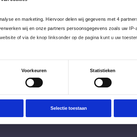
im, freelance
Ik ben 
nal (of iemand
of ZZP 
analyse en marketing. Hiervoor delen wij gegevens met 4 partne
erwerken wij en onze partners persoonsgegevens zoals uw IP-
loondi
 website of via de knop linksonder op de pagina kunt u uw toes
 juiste kandidaten
Je schrijft
n.
No match? No pay!
krijgt binn
aakt als een
werkdagen)
edige lijst met partners en doeleinden.
Voorkeuren
Statistieken
 slag gaat.
aan inschri
Meer info
Selectie toestaan