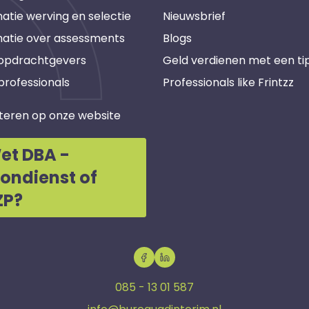
atie werving en selectie
Nieuwsbrief
matie over assessments
Blogs
 opdrachtgevers
Geld verdienen met een ti
professionals
Professionals like Frintzz
teren op onze website
et DBA -
oondienst of
ZP?
085 - 13 01 587