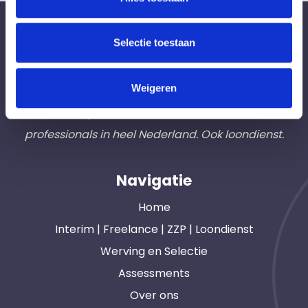
Bureau Ad Interim ®
Selectie toestaan
Professionals like
Frintzz
Weigeren
Hét interim bemiddelingsbureau voor
opdrachtgevers en interim, freelance en ZZP
professionals in heel Nederland. Ook loondienst.
Navigatie
Home
Interim | Freelance | ZZP | Loondienst
Werving en Selectie
Assessments
Over ons