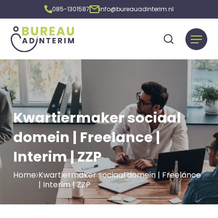
085-1301587
info@bureauadinterim.nl
Kwartiermaker sociaal
domein | Freelance |
Interim | ZZP
Home
Kwartiermaker sociaal domein | Freelance
| Interim | ZZP