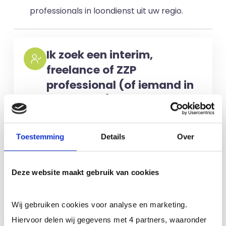
professionals in loondienst uit uw regio.
Ik zoek een interim,
freelance of ZZP
professional (of iemand in
loondienst)
Voor het selecteren van de juiste
kandidaten berekenen wij geen kosten.
Toestemming
Details
Over
No match? No pay!
Kosten worden
alleen gemaakt als een professional
Deze website maakt gebruik van cookies
voor u aan de slag gaat.
Wij gebruiken cookies voor analyse en marketing.
Meer informatie
Hiervoor delen wij gegevens met 4 partners, waaronder