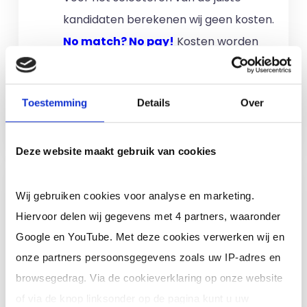
kandidaten berekenen wij geen kosten.
No match? No pay!
Kosten worden
alleen gemaakt als een professional
voor u aan de slag gaat.
Toestemming
Details
Over
Meer informatie
Deze website maakt gebruik van cookies
Ik ben een interim,
Wij gebruiken cookies voor analyse en marketing.
freelance of ZZP
Hiervoor delen wij gegevens met 4 partners, waaronder
professional (of ik wil in
Google en YouTube. Met deze cookies verwerken wij en
loondienst)
onze partners persoonsgegevens zoals uw IP-adres en
Je schrijft je in door jouw cv te
browsegedrag. Via de cookieverklaring op onze website
uploaden. Je krijgt binnen 24 uur een
of via de knop linksonder op de pagina kunt u uw