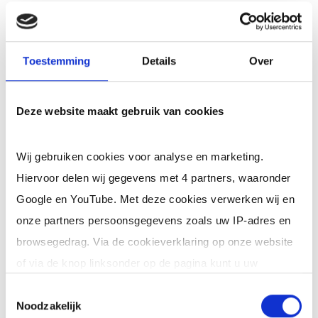
5.200 bruto per maand (o.b.v. een fulltime
werkweek van 38,5 uur), afhankelijk van jouw
Toestemming
Details
Over
ervaring.
28 vakantiedagen per jaar, een goede
Deze website maakt gebruik van cookies
pensioenregeling bij Pensioenfonds ABP (70%
werkgeversbijdrage) en een resultaat- en
Wij gebruiken cookies voor analyse en marketing.
prestatieafhankelijke medewerkersbonus.
Hiervoor delen wij gegevens met 4 partners, waaronder
Google en YouTube. Met deze cookies verwerken wij en
Mogelijkheid tot een leaseauto, afhankelijk
onze partners persoonsgegevens zoals uw IP-adres en
van jouw reisbewegingen tussen kantoor en
browsegedrag. Via de cookieverklaring op onze website
klanten.
of via de knop linksonder op de pagina kunt u uw
toestemming op elk moment intrekken of wijzigen.
Hybride werken: afwisseling tussen
Toestemmingsselectie
Noodzakelijk
thuiswerken, ons moderne kantoor en