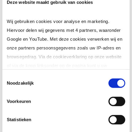
Deze website maakt gebruik van cookies
opleiding
Ervaring: Meerdere jaren ervaring als
Wij gebruiken cookies voor analyse en marketing.
leidinggevende binnen een
Hiervoor delen wij gegevens met 4 partners, waaronder
Google en YouTube. Met deze cookies verwerken wij en
productieomgeving
onze partners persoonsgegevens zoals uw IP-adres en
Pre: Affiniteit met recycling of metalen
browsegedrag. Via de cookieverklaring op onze website
Competenties:
of via de knop linksonder op de pagina kunt u uw
Leiderschap en daadkracht
toestemming op elk moment intrekken of wijzigen.
Toestemmingsselectie
Noodzakelijk
Goede communicatieve vaardigheden
Klik op 'Details' voor de volledige lijst met partners en
Organisatorisch sterk
doeleinden.
Voorkeuren
Proactief en resultaatgericht
Statistieken
Meer informatie verstrekken we bij interesse.