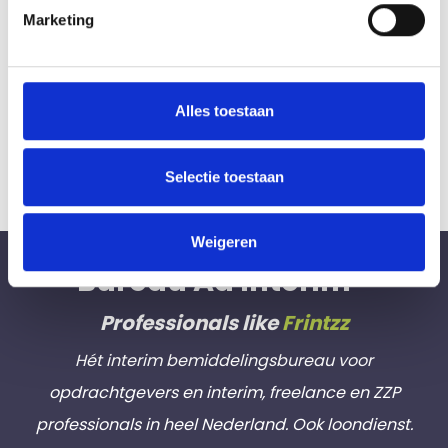
Marketing
Meer informatie over /
reageren op deze uitdagende
opdracht?
Alles toestaan
Stuur een email aan
info@bureauadinterim.nl
Selectie toestaan
(o.v.v. vacaturenummer
52948
)
Weigeren
Bureau Ad Interim ®
Professionals like
Frintzz
Hét interim bemiddelingsbureau voor
opdrachtgevers en interim, freelance en ZZP
professionals in heel Nederland. Ook loondienst.