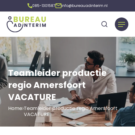
085-1301587
info@bureauadinterim.nl
Teamleider productie
regio Amersfoort
VACATURE
Home
Teamleider productie regio Amersfoort
VACATURE