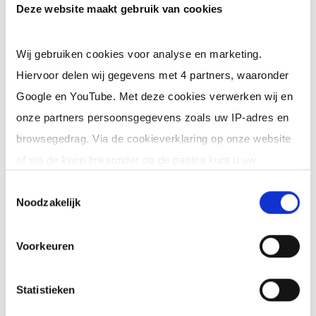
Deze website maakt gebruik van cookies
Ervaring als planner is een pré.
Kennis van groupage / FTL / distributie.
Wij gebruiken cookies voor analyse en marketing.
Je bent stressbestendig en denkt in
Hiervoor delen wij gegevens met 4 partners, waaronder
Google en YouTube. Met deze cookies verwerken wij en
oplossingen.
onze partners persoonsgegevens zoals uw IP-adres en
Goede communicatieve vaardigheden in
browsegedrag. Via de cookieverklaring op onze website
zowel Nederlands als Engels.
of via de knop linksonder op de pagina kunt u uw
Ervaring met Microsoft Office (Outlook, Word
toestemming op elk moment intrekken of wijzigen.
Toestemmingsselectie
Noodzakelijk
en Excel).
Klik op 'Details' voor de volledige lijst met partners en
doeleinden.
Voorkeuren
Ervaring als transportplanner in de AGF, ervaring met TMS
Cargo Manager is een pré.
Statistieken
Meer informatie verstrekken we bij interesse.