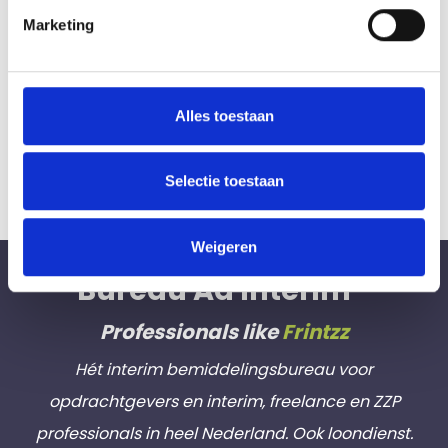
Marketing
Meer informatie over /
reageren op deze uitdagende
opdracht?
Alles toestaan
Stuur een email aan
info@bureauadinterim.nl
Selectie toestaan
(o.v.v. vacaturenummer
85214
)
Weigeren
Bureau Ad Interim ®
Professionals like
Frintzz
Hét interim bemiddelingsbureau voor
opdrachtgevers en interim, freelance en ZZP
professionals in heel Nederland. Ook loondienst.