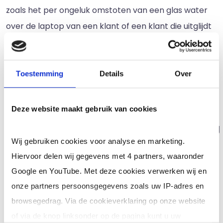
zoals het per ongeluk omstoten van een glas water
over de laptop van een klant of een klant die uitglijdt
over jouw net gedweilde vloer. Ongelukken zitten in
een klein hoekje, maar de schade kan wel flink
oplopen. Daarom is een AVB een handige verzekering
Toestemming
Details
Over
om af te sluiten.
Deze website maakt gebruik van cookies
2.
Beroepsaansprakelijkheidsverzekering
(BAV)
Wij gebruiken cookies voor analyse en marketing.
Hiervoor delen wij gegevens met 4 partners, waaronder
Hieraan verbonden is de BAV, die voor sommige
Google en YouTube. Met deze cookies verwerken wij en
beroepen van pas komt. De verzekering dekt schade
onze partners persoonsgegevens zoals uw IP-adres en
door adviesfouten en is met name gericht op
browsegedrag. Via de cookieverklaring op onze website
financiële schade. Een belastingadviseur kan
of via de knop linksonder op de pagina kunt u uw