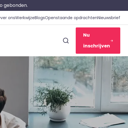
gio gebonden.
ver ons
Werkwijze
Blogs
Openstaande opdrachten
Nieuwsbrief
Nu
inschrijven