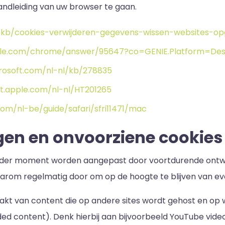
ndleiding van uw browser te gaan.
nl/kb/cookies-verwijderen-gegevens-wissen-websites-o
ogle.com/chrome/answer/95647?co=GENIE.Platform=Des
crosoft.com/nl-nl/kb/278835
rt.apple.com/nl-nl/HT201265
com/nl-be/guide/safari/sfri11471/mac
gen en onvoorziene cookies
eder moment worden aangepast door voortdurende ontwikk
arom regelmatig door om op de hoogte te blijven van eve
akt van content die op andere sites wordt gehost en op
 content). Denk hierbij aan bijvoorbeeld YouTube vide